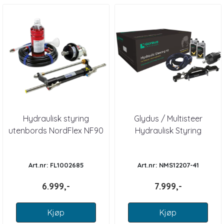
Hydraulisk styring
Glydus / Multisteer
utenbords NordFlex NF90
Hydraulisk Styring
Outboard inntil 175 HK
Art.nr: FL1002685
Art.nr: NMS12207-41
6.999,-
7.999,-
Kjøp
Kjøp