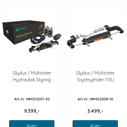
Glydus / Multisteer
Glydus / Multisteer
Hydraulisk Styring
Styresylinder 115U
Outboard inntil 350 HK
Art.nr: NMS12207-42
Art.nr: NMS12208-14
9.399,-
3.499,-
Kjøp
Kjøp