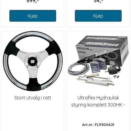
699,-
54,-
Kjøp
Kjøp
Stort utvalg i ratt
Ultraflex Hydraulisk
styring komplett 300HK -
450HK
Art.nr: FL9300621