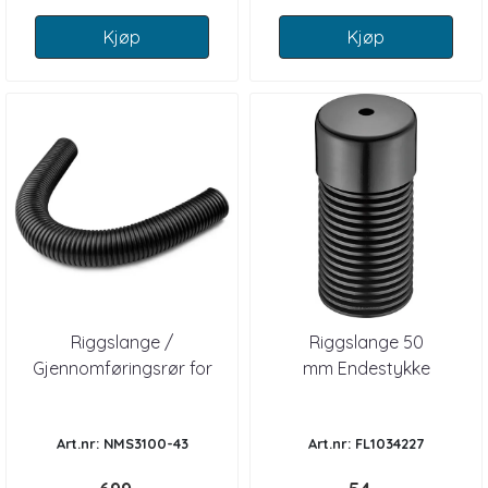
Kjøp
Kjøp
Riggslange /
Riggslange 50
Gjennomføringsrør for
mm Endestykke
motorkabler 1,5m
Art.nr: NMS3100-43
Art.nr: FL1034227