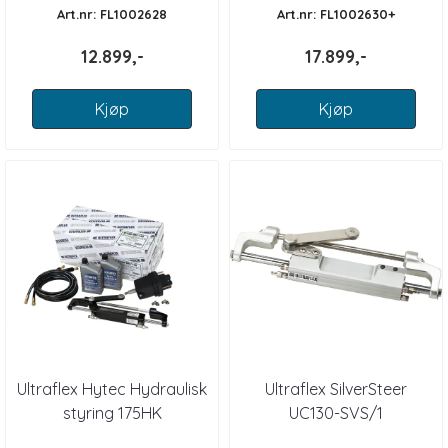
Art.nr: FL1002628
Art.nr: FL1002630+
12.899,-
17.899,-
Kjøp
Kjøp
Ultraflex Hytec Hydraulisk
Ultraflex SilverSteer
styring 175HK
UC130-SVS/1
styresylinder