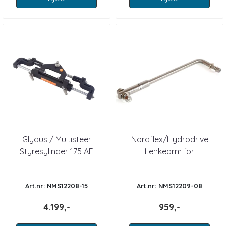
Glydus / Multisteer
Nordflex/Hydrodrive
Styresylinder 175 AF
Lenkearm for
MC75W/90W
Art.nr: NMS12208-15
Art.nr: NMS12209-08
4.199,-
959,-