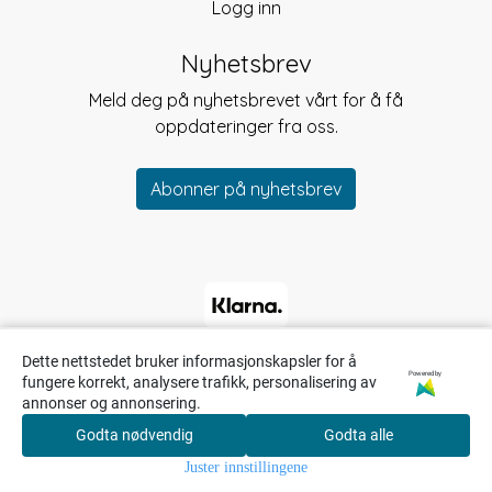
Logg inn
Nyhetsbrev
Meld deg på nyhetsbrevet vårt for å få
oppdateringer fra oss.
Abonner på nyhetsbrev
Dette nettstedet bruker informasjonskapsler for å
Powered by
fungere korrekt, analysere trafikk, personalisering av
annonser og annonsering.
Godta nødvendig
Godta alle
0
Juster innstillingene
Hjem
Meny
Søk
Konto
Handlekurv