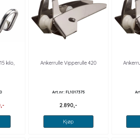
15 kilo,
Ankerrulle Vipperulle 420
Ankerru
70
Art.nr: FL1017375
Ar
,-
2.890,-
Kjøp