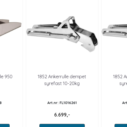
lle 950
1852 Ankerrulle dempet
1852 A
syrefast 10-20kg
syr
8
Art.nr: FL1016261
Ar
6.699,-