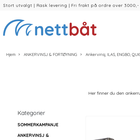
Stort utvalgt
|
Rask levering
|
Fri frakt på ordre over 3000,-
(inntil 30kg Vekt/volum)
Hjem
ANKERVINSJ & FORTØYNING
Ankervinsj, ILAS, ENGBO, QU
Her finner du den ankerrul
Kategorier
SOMMERKAMPANJE
ANKERVINSJ &