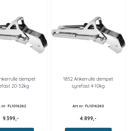
nkerrulle dempet
1852 Ankerrulle dempet
efast 20-32kg
syrefast 4-10kg
t.nr: FL1016262
Art.nr: FL1016260
9.399,-
4.899,-