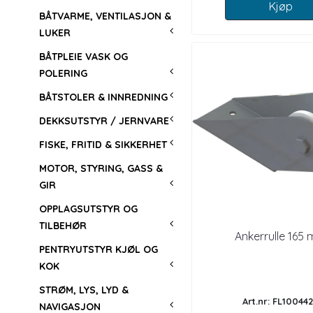
Kjøp
BÅTVARME, VENTILASJON &
LUKER
BÅTPLEIE VASK OG
POLERING
BÅTSTOLER & INNREDNING
DEKKSUTSTYR / JERNVARE
FISKE, FRITID & SIKKERHET
MOTOR, STYRING, GASS &
GIR
OPPLAGSUTSTYR OG
TILBEHØR
Ankerrulle 165
PENTRYUTSTYR KJØL OG
KOK
STRØM, LYS, LYD &
Art.nr: FL10044
NAVIGASJON