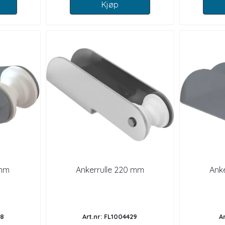
Kjøp
 mm
Ankerrulle 220 mm
Ank
28
Art.nr: FL1004429
A