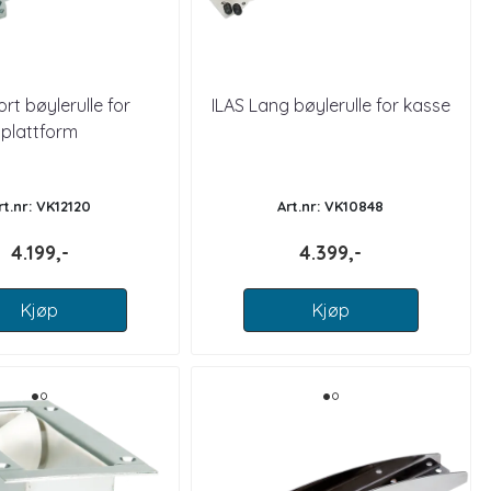
ort bøylerulle for
ILAS Lang bøylerulle for kasse
plattform
rt.nr: VK12120
Art.nr: VK10848
4.199,-
4.399,-
Kjøp
Kjøp