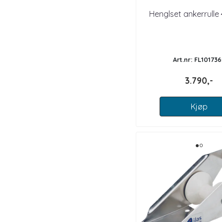
Henglset ankerrull
Art.nr: FL101736
3.790,-
Kjøp