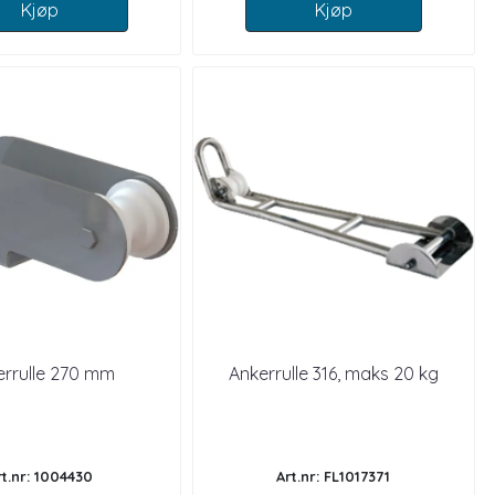
Kjøp
Kjøp
errulle 270 mm
Ankerrulle 316, maks 20 kg
rt.nr: 1004430
Art.nr: FL1017371