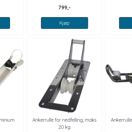
799,-
Kjøp
uminium
Ankerrulle for nedfelling, maks
Ankerrull
20 kg