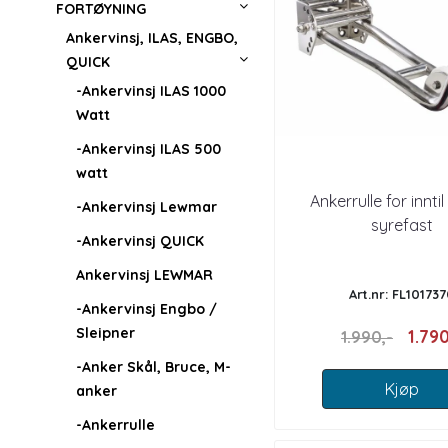
FORTØYNING
Ankervinsj, ILAS, ENGBO,
QUICK
-Ankervinsj ILAS 1000
Watt
-Ankervinsj ILAS 500
watt
Ankerrulle for inntil 
-Ankervinsj Lewmar
syrefast
-Ankervinsj QUICK
Ankervinsj LEWMAR
Art.nr: FL10173
-Ankervinsj Engbo /
Sleipner
1.790
1.990,-
-Anker Skål, Bruce, M-
Kjøp
anker
-Ankerrulle