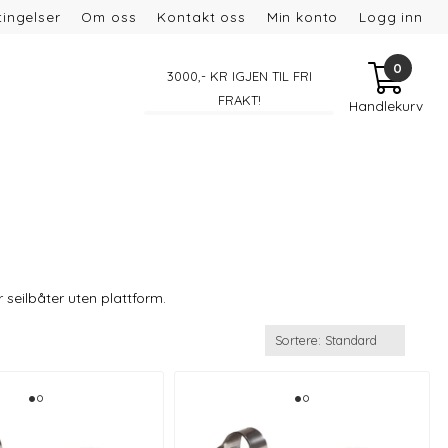
ingelser
Om oss
Kontakt oss
Min konto
Logg inn
0
3000
,- KR IGJEN TIL FRI
FRAKT!
Handlekurv
r seilbåter uten plattform.