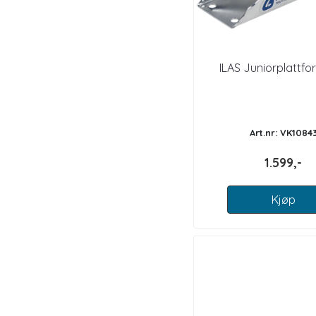
ILAS Juniorplattfo
Art.nr: VK1084
1.599,-
Kjøp