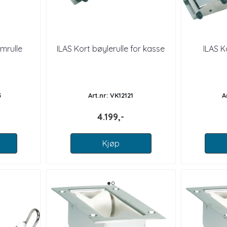
rmrulle
ILAS Kort bøylerulle for kasse
ILAS K
3
Art.nr: VK12121
A
4.199,-
Kjøp