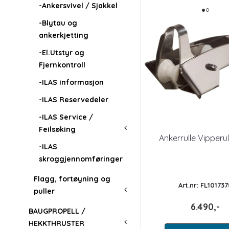
-Ankersvivel / Sjakkel
-Blytau og
ankerkjetting
-El.Utstyr og
Fjernkontroll
-ILAS informasjon
-ILAS Reservedeler
-ILAS Service /
Feilsøking
Ankerrulle Vipperu
-ILAS
skroggjennomføringer
Flagg, fortøyning og
Art.nr: FL101737
puller
6.490,-
BAUGPROPELL /
HEKKTHRUSTER