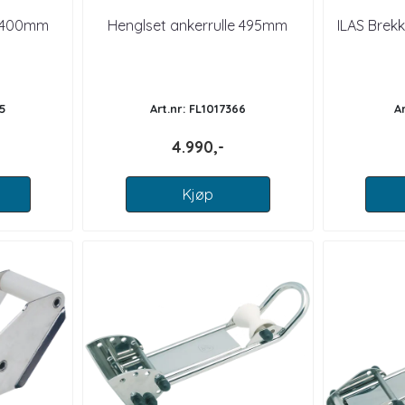
e 400mm
Henglset ankerrulle 495mm
ILAS Brekk
5
Art.nr: FL1017366
A
4.990,-
Kjøp