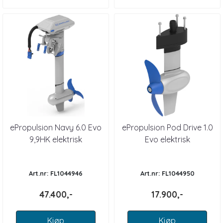
ePropulsion Navy 6.0 Evo
ePropulsion Pod Drive 1.0
9,9HK elektrisk
Evo elektrisk
påhengsmotor LANG
innenbordsmotor 3 HK
STAM
Art.nr: FL1044946
Art.nr: FL1044950
47.400,-
17.900,-
Kjøp
Kjøp