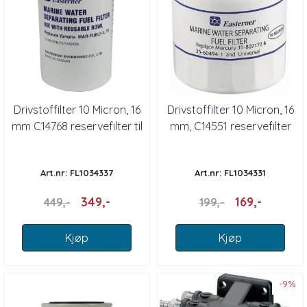
Drivstoffilter 10 Micron, 16
Drivstoffilter 10 Micron, 16
mm C14768 reservefilter til
mm, C14551 reservefilter
1034336
1034330
Art.nr: FL1034337
Art.nr: FL1034331
349,-
169,-
449,-
199,-
Kjøp
Kjøp
-9%