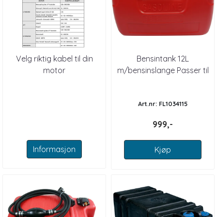
Velg riktig kabel til din
Bensintank 12L
motor
m/bensinslange Passer til
Yamaha
Art.nr: FL1034115
999,-
Informasjon
Kjøp