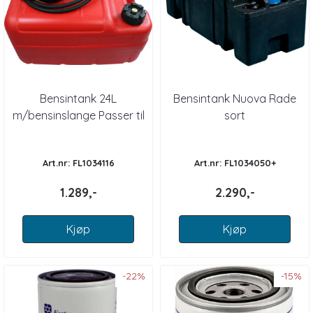
Bensintank 24L
Bensintank Nuova Rade
m/bensinslange Passer til
sort
Yamaha
Art.nr: FL1034116
Art.nr: FL1034050+
1.289,-
2.290,-
Kjøp
Kjøp
-22%
-15%