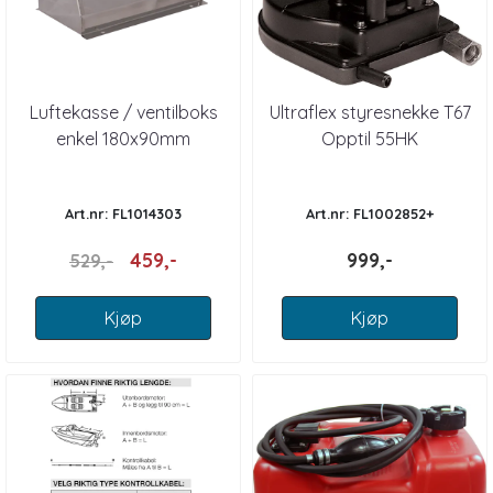
Luftekasse / ventilboks
Ultraflex styresnekke T67
enkel 180x90mm
Opptil 55HK
Art.nr: FL1014303
Art.nr: FL1002852+
459,-
999,-
529,-
Kjøp
Kjøp