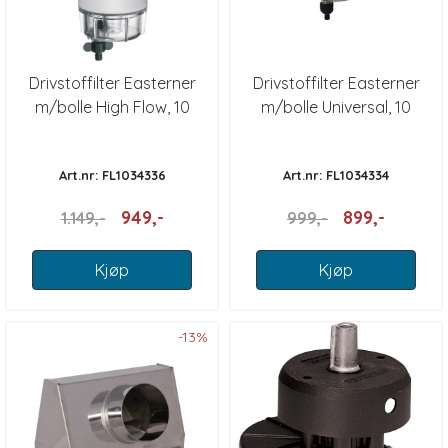
Drivstoffilter Easterner
Drivstoffilter Easterner
m/bolle High Flow, 10
m/bolle Universal, 10
Micron komplett
Micron komplett
Art.nr: FL1034336
Art.nr: FL1034334
949,-
899,-
1.149,-
999,-
Kjøp
Kjøp
-13%