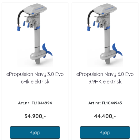
ePropulsion Navy 3.0 Evo
ePropulsion Navy 6.0 Evo
6Hk elektrisk
9,9HK elektrisk
påhengsmotor KORT
påhengsmotor KORT
STAMME
STAM
Art.nr: FL1044994
Art.nr: FL1044945
34.900,-
44.400,-
Kjøp
Kjøp