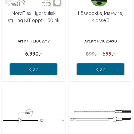
NordFlex Hydraulisk
Låsepakke, lås+wire,
styring KIT opptil 150 hk
Klasse 3
Art.nr: FL1002717
Art.nr: FL1023490
6.990,-
599,-
899,-
Kjøp
Kjøp