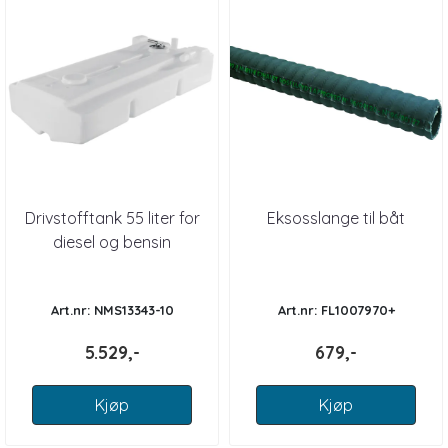
Drivstofftank 55 liter for
Eksosslange til båt
diesel og bensin
Art.nr: NMS13343-10
Art.nr: FL1007970+
5.529,-
679,-
Kjøp
Kjøp