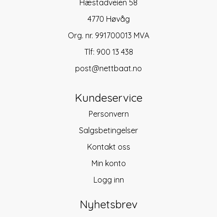
Hæstadveien 58
4770 Høvåg
Org. nr. 991700013 MVA
Tlf:
900 13 438
post@nettbaat.no
Kundeservice
Personvern
Salgsbetingelser
Kontakt oss
Min konto
Logg inn
Nyhetsbrev