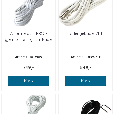
Antennefot til PRO -
Forlengekabel VHF
gjennomføring . 5m kabel
Art.nr: FL1013965
Art.nr: FL1013976 +
749,-
549,-
Kjøp
Kjøp