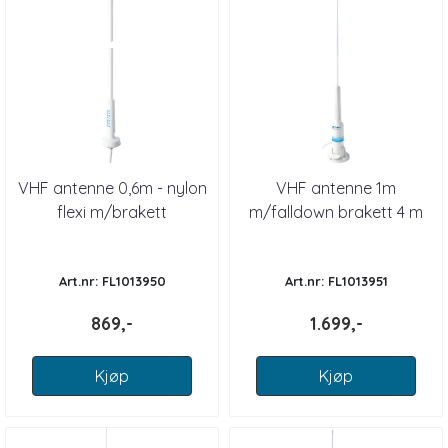
VHF antenne 0,6m - nylon
VHF antenne 1m
flexi m/brakett
m/falldown brakett 4 m
kabel
Art.nr: FL1013950
Art.nr: FL1013951
869,-
1.699,-
Kjøp
Kjøp