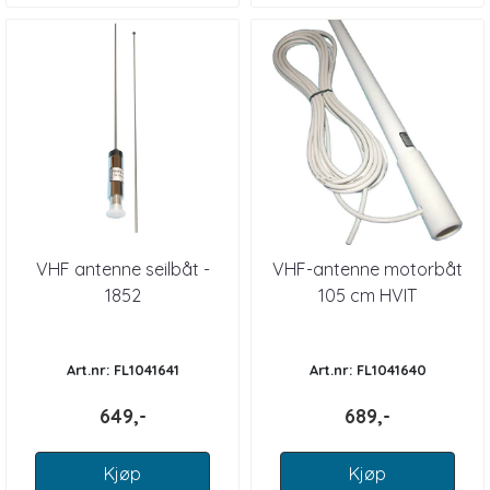
VHF antenne seilbåt -
VHF-antenne motorbåt
1852
105 cm HVIT
Art.nr: FL1041641
Art.nr: FL1041640
649,-
689,-
Kjøp
Kjøp