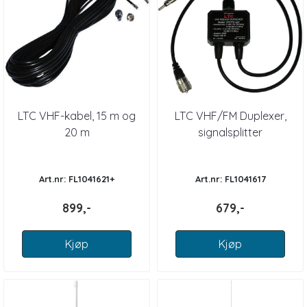
LTC VHF-kabel, 15 m og
LTC VHF/FM Duplexer,
20 m
signalsplitter
Art.nr: FL1041621+
Art.nr: FL1041617
899,-
679,-
Kjøp
Kjøp