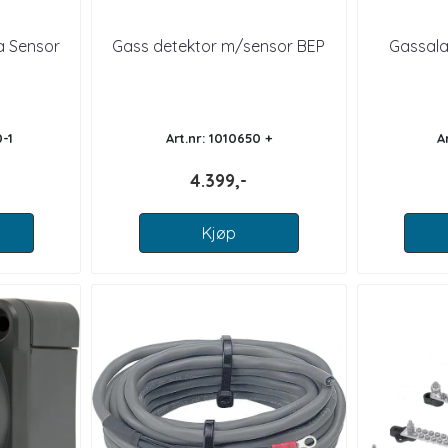
a Sensor
Gass detektor m/sensor BEP
Gassala
0-1
Art.nr: 1010650 +
A
4.399,-
Kjøp