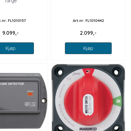
farge
t.nr: FL1010137
Art.nr: FL1010442
9.099,-
2.099,-
Kjøp
Kjøp