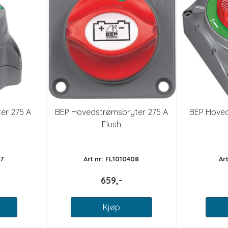
er 275 A
BEP Hovedstrømsbryter 275 A
BEP Hoved
Flush
07
Art.nr: FL1010408
Ar
659,-
Kjøp