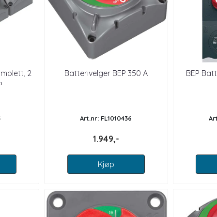
omplett, 2
Batterivelger BEP 350 A
BEP Batt
P
3
Art.nr: FL1010436
Ar
1.949,-
Kjøp