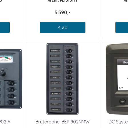
70
Art.nr: FL1010171
Ar
5.590,-
Kjøp
902 A
Bryterpanel BEP 902NMW
DC Syste