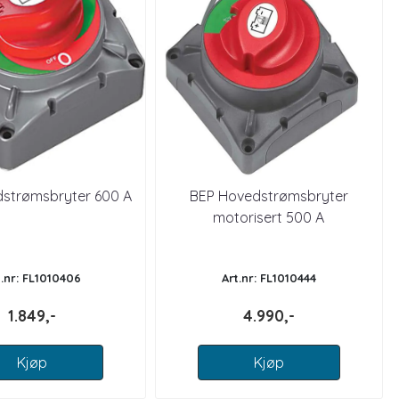
strømsbryter 600 A
BEP Hovedstrømsbryter
motorisert 500 A
t.nr: FL1010406
Art.nr: FL1010444
1.849,-
4.990,-
Kjøp
Kjøp