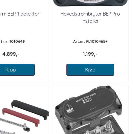
rm BEP, 1 detektor
Hovedstrømbryter BEP Pro
Installer
rt.nr: 1010649
Art.nr: FL1010465+
4.899,-
1.199,-
Kjøp
Kjøp