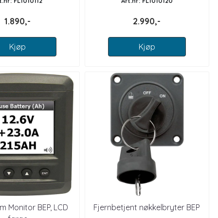
t.nr: FL1010112
Art.nr: FL1010120
1.890,-
2.990,-
Kjøp
Kjøp
m Monitor BEP, LCD
Fjernbetjent nøkkelbryter BEP