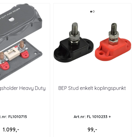
ngsholder Heavy Duty
BEP Stud enkelt koplingspunkt
t.nr: FL1010715
Art.nr: FL 1010233 +
1.099,-
99,-