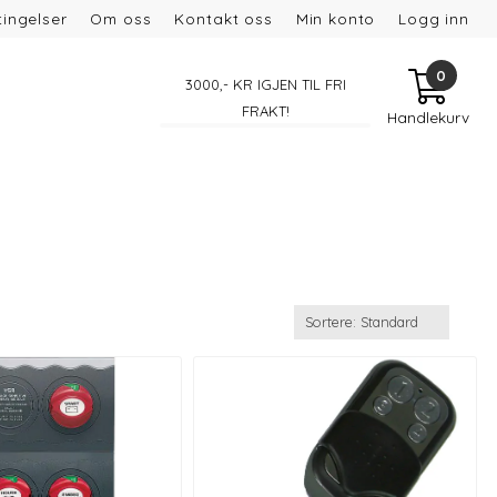
ingelser
Om oss
Kontakt oss
Min konto
Logg inn
0
3000
,- KR IGJEN TIL FRI
FRAKT!
Handlekurv