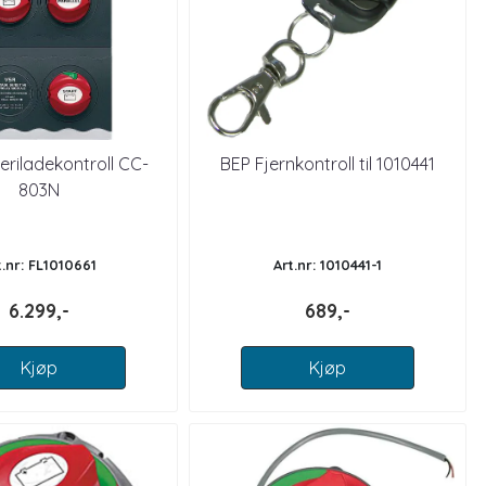
eriladekontroll CC-
BEP Fjernkontroll til 1010441
803N
t.nr: FL1010661
Art.nr: 1010441-1
6.299,-
689,-
Kjøp
Kjøp