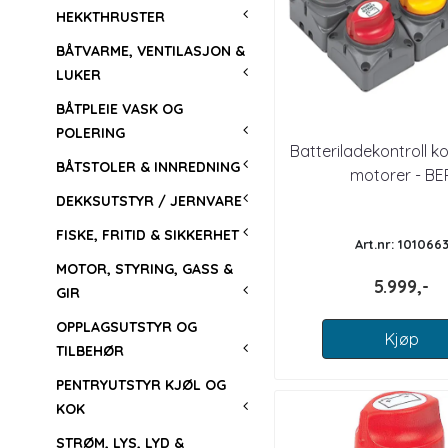
HEKKTHRUSTER
BÅTVARME, VENTILASJON &
LUKER
BÅTPLEIE VASK OG
POLERING
Batteriladekontroll k
BÅTSTOLER & INNREDNING
motorer - BE
DEKKSUTSTYR / JERNVARE
FISKE, FRITID & SIKKERHET
Art.nr: 101066
MOTOR, STYRING, GASS &
5.999,-
GIR
OPPLAGSUTSTYR OG
Kjøp
TILBEHØR
PENTRYUTSTYR KJØL OG
KOK
STRØM, LYS, LYD &