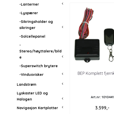
-Lanterner
-Lyspærer
-Sikringsholder og
sikringer
-Solcellepanel
-
Stereo/høyttalere/bild
e
-Superswitch brytere
BEP Komplett fjernk
-Vindusvisker
Landstrøm
Lyskaster LED og
Art.nr: 1010441
Halogen
3.599,-
Navigasjon Kartplotter