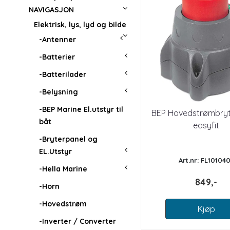
NAVIGASJON
Elektrisk, lys, lyd og bilde
-Antenner
-Batterier
-Batterilader
-Belysning
-BEP Marine El.utstyr til
BEP Hovedstrømbryt
båt
easyfit
-Bryterpanel og
EL.Utstyr
Art.nr: FL10104
-Hella Marine
849,-
-Horn
-Hovedstrøm
Kjøp
-Inverter / Converter