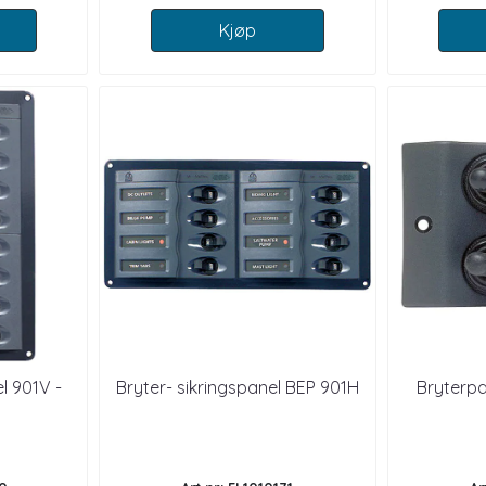
Kjøp
l 901V -
Bryter- sikringspanel BEP 901H
Bryterpa