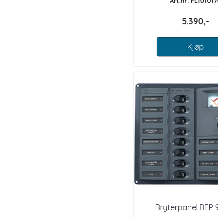
Art.nr: FL10101
5.390,-
Kjøp
Bryterpanel BEP 