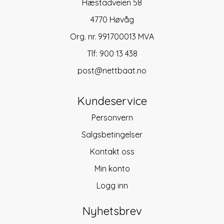
Hæstadveien 58
4770 Høvåg
Org. nr. 991700013 MVA
Tlf:
900 13 438
post@nettbaat.no
Kundeservice
Personvern
Salgsbetingelser
Kontakt oss
Min konto
Logg inn
Nyhetsbrev