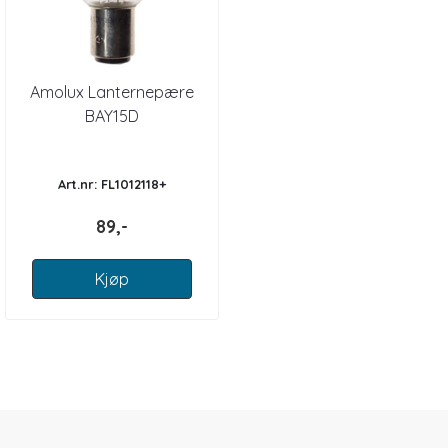
Amolux Lanternepære
BAY15D
Art.nr: FL1012118+
89,-
Kjøp