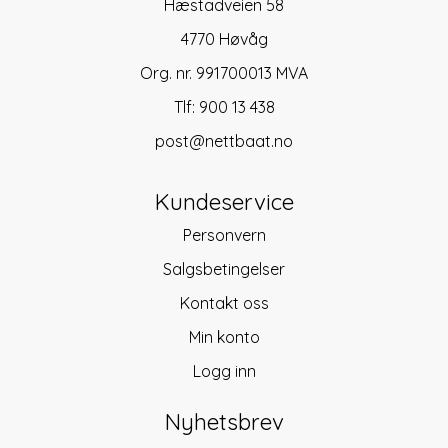
Hæstadveien 58
4770 Høvåg
Org. nr. 991700013 MVA
Tlf:
900 13 438
post@nettbaat.no
Kundeservice
Personvern
Salgsbetingelser
Kontakt oss
Min konto
Logg inn
Nyhetsbrev