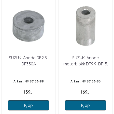
SUZUKI Anode DF2.5-
SUZUKI Anode
DF350A
motorblokk DF9,9, DF15,
DF60, DF70
Art.nr: NMS3133-88
Art.nr: NMS3133-93
139,-
169,-
Kjøp
Kjøp