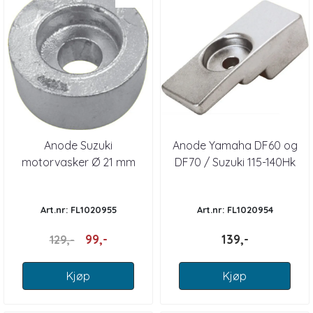
Anode Suzuki
Anode Yamaha DF60 og
motorvasker Ø 21 mm
DF70 / Suzuki 115-140Hk
Art.nr: FL1020955
Art.nr: FL1020954
99,-
139,-
129,-
Kjøp
Kjøp