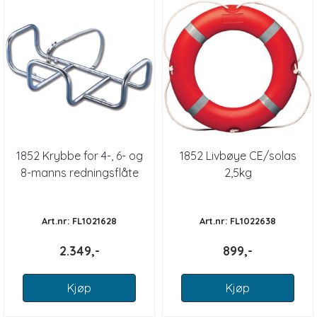
1852 Krybbe for 4-, 6- og
1852 Livbøye CE/solas
8-manns redningsflåte
2,5kg
Art.nr: FL1021628
Art.nr: FL1022638
2.349,-
899,-
Kjøp
Kjøp