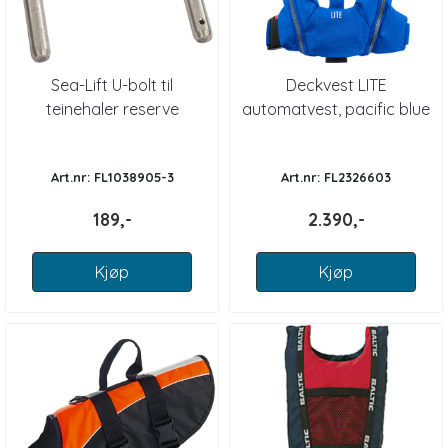
Sea-Lift U-bolt til
Deckvest LITE
teinehaler reserve
automatvest, pacific blue
- Spinlock
Art.nr: FL1038905-3
Art.nr: FL2326603
189,-
2.390,-
Kjøp
Kjøp