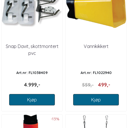
Snap Davit, skottmontert
Vannkikkert
pvc
Art.nr: FL1038409
Art.nr: FL1022940
4.999,-
499,-
559,-
Kjøp
Kjøp
-13%