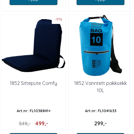
-9%
1852 Sittepute Comfy
1852 Vanntett pakksekk
10L
Art.nr: FL1038841+
Art.nr: FL1041633
499,-
299,-
549,-