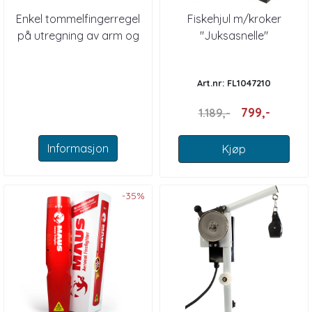
Enkel tommelfingerregel
Fiskehjul m/kroker
på utregning av arm og
"Juksasnelle"
viskerblad.
Art.nr: FL1047210
799,-
1.189,-
Informasjon
Kjøp
-35%