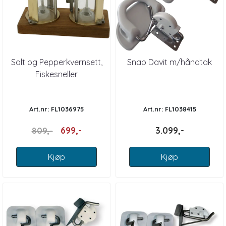
Salt og Pepperkvernsett,
Snap Davit m/håndtak
Fiskesneller
Art.nr: FL1036975
Art.nr: FL1038415
699,-
3.099,-
809,-
Kjøp
Kjøp