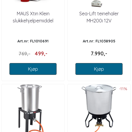
MAUS Xtin Klein
Sea-Lift teinehaler
slukkehjelpemiddel
MH200i 12V
Art.nr: FL1010691
Art.nr: FL1038905
499,-
7.990,-
769,-
Kjøp
Kjøp
-11%