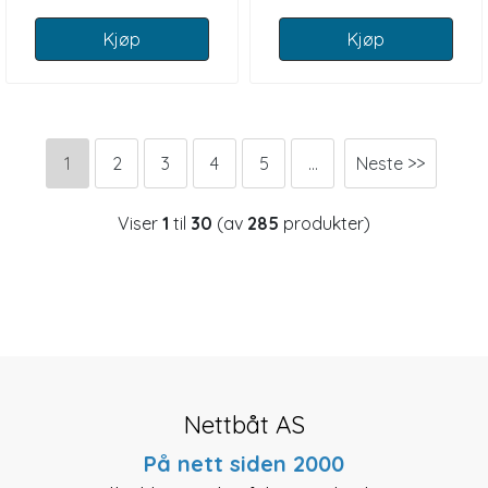
Kjøp
Kjøp
1
2
3
4
5
...
Neste >>
Viser
1
til
30
(av
285
produkter)
Nettbåt AS
På nett siden 2000