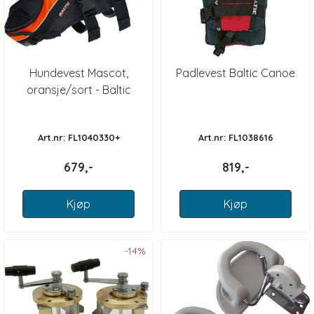
Hundevest Mascot,
Padlevest Baltic Canoe
oransje/sort - Baltic
Art.nr: FL1040330+
Art.nr: FL1038616
679,-
819,-
Kjøp
Kjøp
-14%