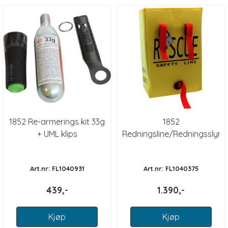
1852 Re-armerings kit 33g
1852
+ UML klips
Redningsline/Redningsslyng
Art.nr: FL1040931
Art.nr: FL1040375
439,-
1.390,-
Kjøp
Kjøp