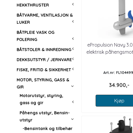
HEKKTHRUSTER
BÅTVARME, VENTILASJON &
LUKER
BÅTPLEIE VASK OG
POLERING
ePropulsion Navy 3.0
BÅTSTOLER & INNREDNING
elektrisk påhengsmo
STAMME
DEKKSUTSTYR / JERNVARE
FISKE, FRITID & SIKKERHET
Art.nr: FL10449
MOTOR, STYRING, GASS &
34.900,-
GIR
Motorutstyr, styring,
Kjøp
gass og gir
Påhengs utstyr, Bensin-
utstyr
-Bensintank og tilbehør