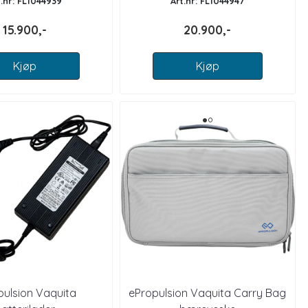
t.nr: FL1044939
Art.nr: FL1044947
15.900,-
20.900,-
Kjøp
Kjøp
pulsion Vaquita
ePropulsion Vaquita Carry Bag