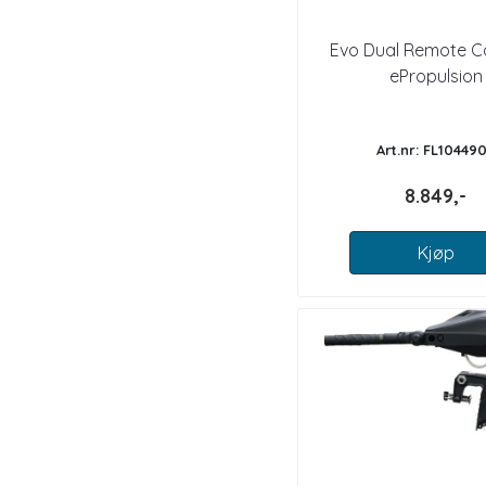
Evo Dual Remote Co
ePropulsion
Art.nr: FL10449
8.849,-
Kjøp