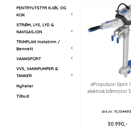
PENTRYUTSTYR KJØL OG
KOK
STRØM, LYS, LYD &
NAVIGASJON
TRIMPLAN Instatrim /
Bennett
VANNSPORT
VVS, VANNPUMPER &
TANKER
ePropulsion Spirit 1
Nyheter
elektrisk båtmotor 3
Tilbud
stamme
Art.nr: FL10449
30.990,-