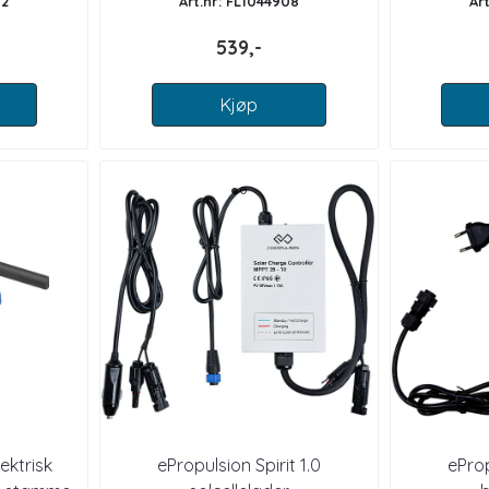
82
Art.nr: FL1044908
Ar
539,-
Kjøp
ektrisk
ePropulsion Spirit 1.0
ePro