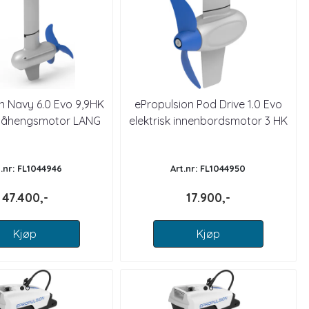
n Navy 6.0 Evo 9,9HK
ePropulsion Pod Drive 1.0 Evo
 påhengsmotor LANG
elektrisk innenbordsmotor 3 HK
STAM
t.nr: FL1044946
Art.nr: FL1044950
47.400,-
17.900,-
Kjøp
Kjøp