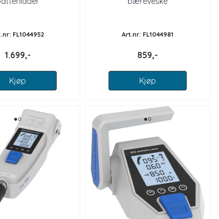
atterilader
bæreveske
t.nr: FL1044952
Art.nr: FL1044981
1.699,-
859,-
Kjøp
Kjøp