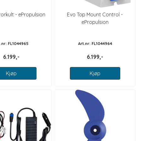
 rorkult - ePropulsion
Evo Top Mount Control -
ePropulsion
t.nr: FL1044965
Art.nr: FL1044964
6.199,-
6.199,-
Kjøp
Kjøp