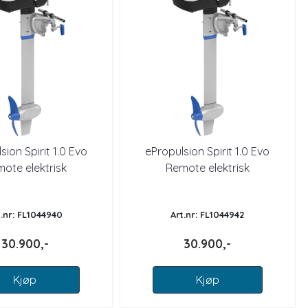
sion Spirit 1.0 Evo
ePropulsion Spirit 1.0 Evo
ote elektrisk
Remote elektrisk
gsmotor KORT S
påhengsmotor LANG S
t.nr: FL1044940
Art.nr: FL1044942
30.900,-
30.900,-
Kjøp
Kjøp