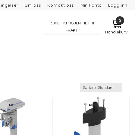
ingelser
Om oss
Kontakt oss
Min konto
Logg inn
0
3000
,- KR IGJEN TIL FRI
FRAKT!
Handlekurv