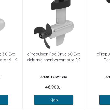
e 3.0 Evo
ePropulsion Pod Drive 6.0 Evo
ePropul
otor 6 HK
elektrisk innenbordsmotor 9,9
Rem
HK
påhen
1
Art.nr: FL1044953
Ar
46.900,-
Kjøp