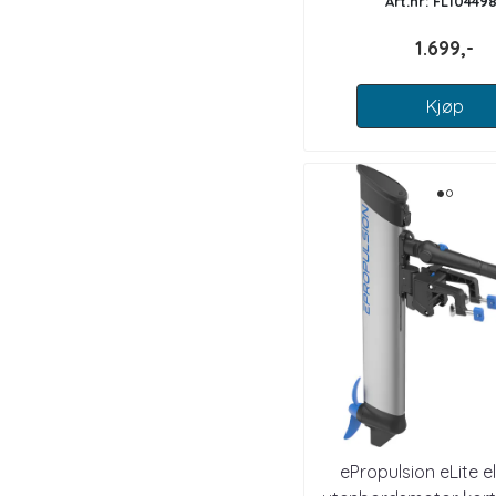
Art.nr: FL10449
1.699,-
Kjøp
ePropulsion eLite el