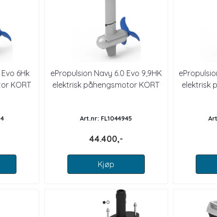
 Evo 6Hk
ePropulsion Navy 6.0 Evo 9,9HK
ePropulsio
tor KORT
elektrisk påhengsmotor KORT
elektrisk
STAM
94
Art.nr: FL1044945
Ar
44.400,-
Kjøp