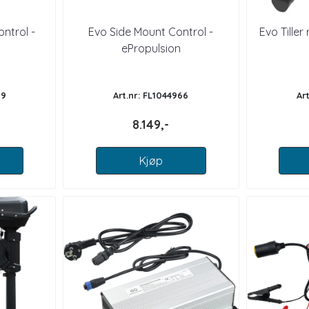
ntrol -
Evo Side Mount Control -
Evo Tiller
ePropulsion
09
Art.nr: FL1044966
Ar
8.149,-
Kjøp