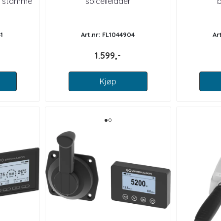
t stamme
solcellelader
b
1
Art.nr: FL1044904
Ar
1.599,-
Kjøp