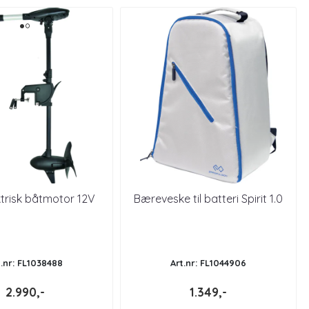
ktrisk båtmotor 12V
Bæreveske til batteri Spirit 1.0
t.nr: FL1038488
Art.nr: FL1044906
2.990,-
1.349,-