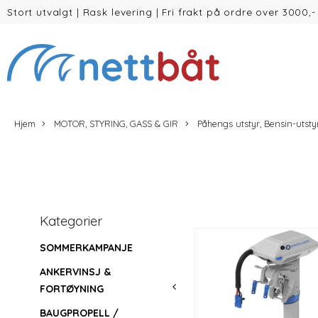
Stort utvalgt
|
Rask levering
|
Fri frakt på ordre over 3000,-
(inntil 30kg Vekt/volum)
Hjem
MOTOR, STYRING, GASS & GIR
Påhengs utstyr, Bensin-utsty
Kategorier
SOMMERKAMPANJE
ANKERVINSJ &
FORTØYNING
BAUGPROPELL /