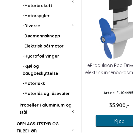
-Motorbrakett
-Motorspyler
-Diverse
-Dødmannsknapp
-Elektrisk båtmotor
-Hydrofoil vinger
ePropulsion Pod Driv
-Kjøl og
elektrisk innenbordsm
baugbeskyttelse
-Motorlakk
Art.nr: FL104495
-Motorlås og låsevaier
35.900,-
Propeller i aluminium og
stål
Kjøp
OPPLAGSUTSTYR OG
TILBEHØR