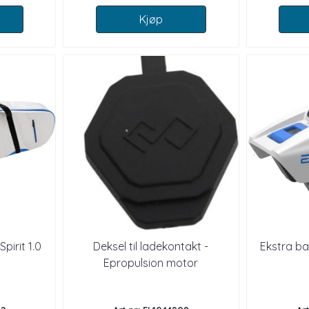
Kjøp
pirit 1.0
Deksel til ladekontakt -
Ekstra batt
Epropulsion motor