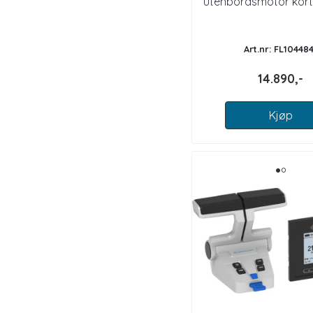
utenbordsmotor kor
Art.nr: FL104484
14.890,-
Kjøp