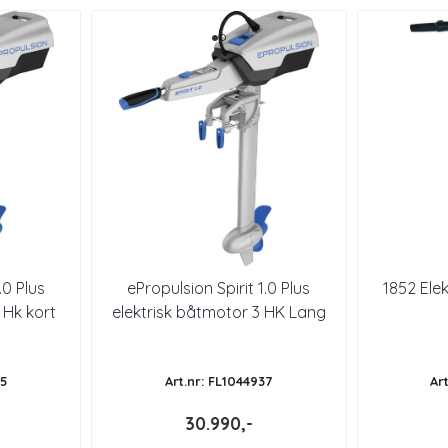
.0 Plus
ePropulsion Spirit 1.0 Plus
1852 Ele
 Hk kort
elektrisk båtmotor 3 HK Lang
Stamme
35
Art.nr: FL1044937
Ar
30.990,-