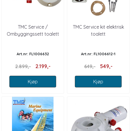
TMC Service /
TMC Service kit elektrisk
Ombyggingssett toalett
toalett
TMC 12 Volt
Art.nr: FL1006632
Art.nr: FL1006612-1
2.199,-
549,-
2.899,-
649,-
Kjøp
Kjøp