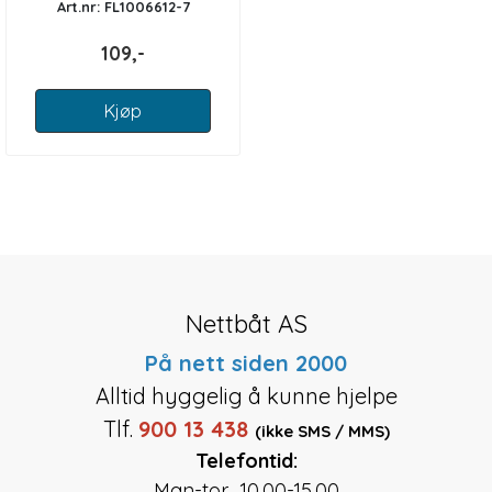
Art.nr: FL1006612-7
109,-
Kjøp
Nettbåt AS
På nett siden 2000
Alltid hyggelig å kunne hjelpe
Tlf.
900 13 438
(ikke SMS / MMS)
Telefontid:
Man-tor 10.00-15.00