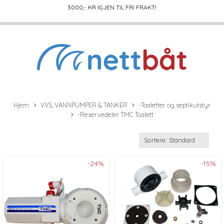
3000
,- KR IGJEN TIL FRI FRAKT!
Hjem
VVS, VANNPUMPER & TANKER
-Toaletter og septikutstyr
-Reservedeler TMC Toalett
-24%
-15%