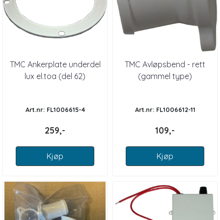
TMC Ankerplate underdel
TMC Avløpsbend - rett
lux el.toa (del 62)
(gammel type)
Art.nr: FL1006615-4
Art.nr: FL1006612-11
259,-
109,-
Kjøp
Kjøp