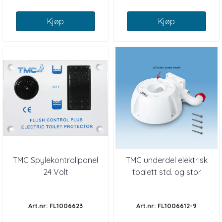
Kjøp
Kjøp
TMC Spylekontrollpanel
TMC underdel elektrisk
24 Volt
toalett std. og stor
Art.nr: FL1006623
Art.nr: FL1006612-9