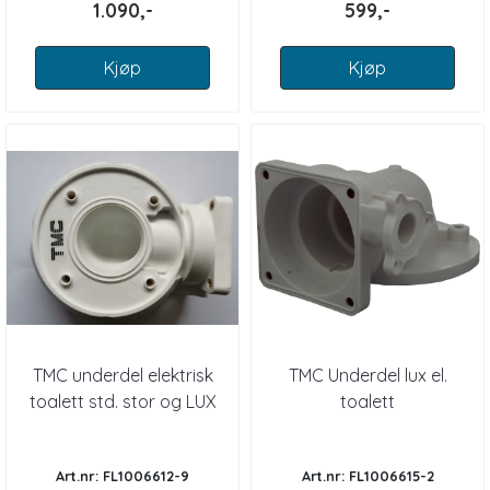
1.090,-
599,-
Kjøp
Kjøp
TMC underdel elektrisk
TMC Underdel lux el.
toalett std. stor og LUX
toalett
utgave
Art.nr: FL1006612-9
Art.nr: FL1006615-2