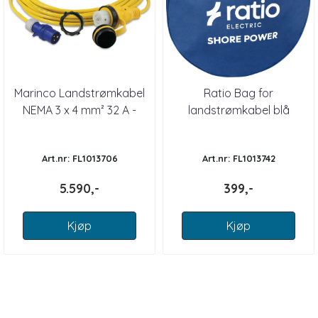
Marinco Landstrømkabel
Ratio Bag for
NEMA 3 x 4 mm² 32 A -
landstrømkabel blå
15m
Art.nr: FL1013706
Art.nr: FL1013742
5.590,-
399,-
Kjøp
Kjøp