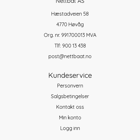
Nettbåt AS
Hæstadveien 58
4770 Høvåg
Org. nr. 991700013 MVA
Tlf:
900 13 438
post@nettbaat.no
Kundeservice
Personvern
Salgsbetingelser
Kontakt oss
Min konto
Logg inn