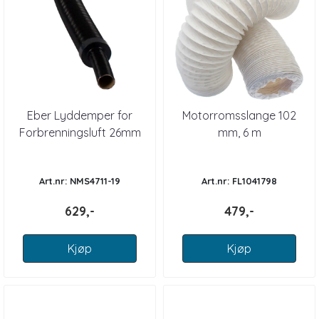
Eber Lyddemper for
Motorromsslange 102
Forbrenningsluft 26mm
mm, 6 m
50cm
Art.nr: NMS4711-19
Art.nr: FL1041798
629,-
479,-
Kjøp
Kjøp