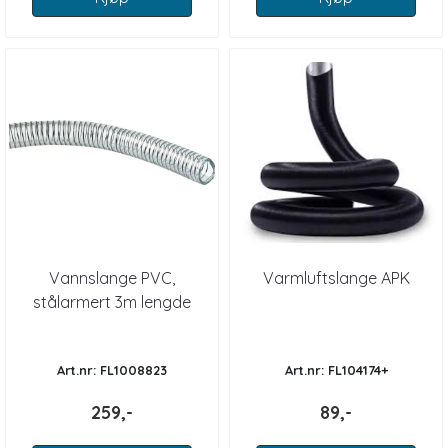
Vannslange PVC,
Varmluftslange APK
stålarmert 3m lengde
Art.nr: FL1008823
Art.nr: FL104174+
259,-
89,-