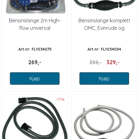
Bensinslange 2m High-
Bensinslange komplett
flow universal
OMC, Evinrude og
Johnson
Art.nr: FL1034075
Art.nr: FL1034054
269,-
329,-
359,-
Kjøp
Kjøp
-11%