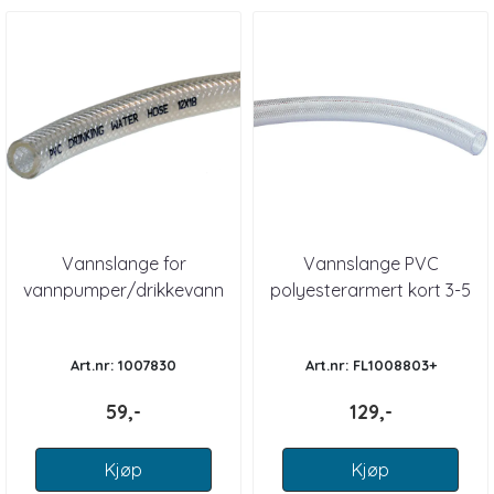
Vannslange for
Vannslange PVC
vannpumper/drikkevann
polyesterarmert kort 3-5
1/2"
m
Art.nr: 1007830
Art.nr: FL1008803+
59,-
129,-
Kjøp
Kjøp