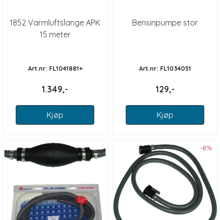
1852 Varmluftslange APK
Bensinpumpe stor
15 meter
Art.nr: FL1041881+
Art.nr: FL1034051
1.349,-
129,-
Kjøp
Kjøp
-8%