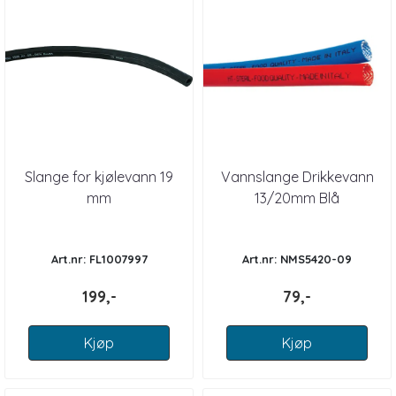
Slange for kjølevann 19
Vannslange Drikkevann
mm
13/20mm Blå
Art.nr: FL1007997
Art.nr: NMS5420-09
199,-
79,-
Kjøp
Kjøp