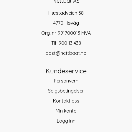
Nettbåt AS
Hæstadveien 58
4770 Høvåg
Org. nr. 991700013 MVA
Tlf:
900 13 438
post@nettbaat.no
Kundeservice
Personvern
Salgsbetingelser
Kontakt oss
Min konto
Logg inn