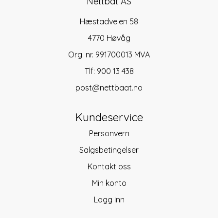
Nettbåt AS
Hæstadveien 58
4770 Høvåg
Org. nr. 991700013 MVA
Tlf:
900 13 438
post@nettbaat.no
Kundeservice
Personvern
Salgsbetingelser
Kontakt oss
Min konto
Logg inn