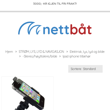
3000
,- KR IGJEN TIL FRI FRAKT!
Hjem
STRØM, LYS, LYD & NAVIGASJON
Elektrisk, lys, lyd og bilde
-Stereo/høyttalere/bilde
Ipad iphone tilbehør