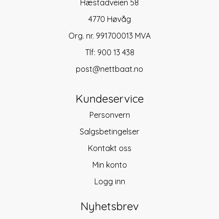
Hæstadveien 58
4770 Høvåg
Org. nr. 991700013 MVA
Tlf:
900 13 438
post@nettbaat.no
Kundeservice
Personvern
Salgsbetingelser
Kontakt oss
Min konto
Logg inn
Nyhetsbrev