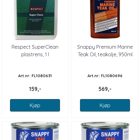
Respect SuperClean
Snappy Premium Marine
plastrens, 1 l
Teak Oil, teakolje, 950ml
Art.nr: FL1080631
Art.nr: FL1080696
159,-
569,-
Kjøp
Kjøp