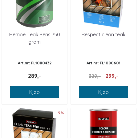
Hempel Teak Rens 750
Respect clean teak
gram
Art.nr: FL1080432
Art.nr: FL1080601
289,-
299,-
329,-
Kjøp
Kjøp
-9%