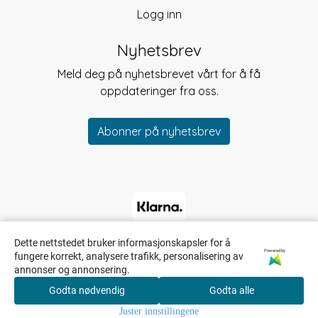
Logg inn
Nyhetsbrev
Meld deg på nyhetsbrevet vårt for å få
oppdateringer fra oss.
Abonner på nyhetsbrev
Dette nettstedet bruker informasjonskapsler for å
Powered by
fungere korrekt, analysere trafikk, personalisering av
annonser og annonsering.
Godta nødvendig
Godta alle
0
Juster innstillingene
Hjem
Meny
Søk
Konto
Handlekurv