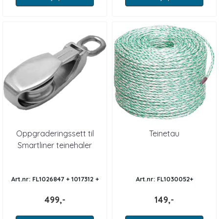
Oppgraderingssett til
Teinetau
Smartliner teinehaler
Art.nr: FL1026847 + 1017312 +
Art.nr: FL1030052+
1028680
499,-
149,-