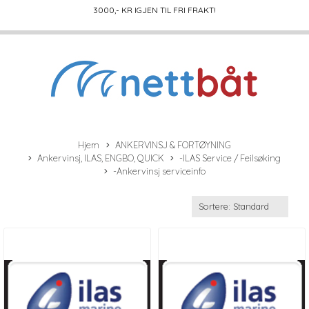
3000
,- KR IGJEN TIL FRI FRAKT!
Hjem
ANKERVINSJ & FORTØYNING
Ankervinsj, ILAS, ENGBO, QUICK
-ILAS Service / Feilsøking
-Ankervinsj serviceinfo