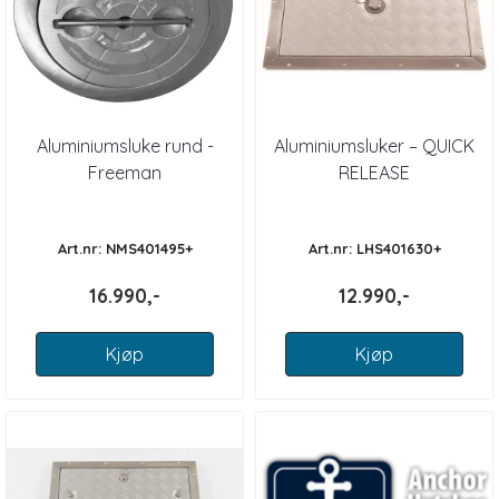
Aluminiumsluke rund -
Aluminiumsluker – QUICK
Freeman
RELEASE
Art.nr: NMS401495+
Art.nr: LHS401630+
16.990,-
12.990,-
Kjøp
Kjøp