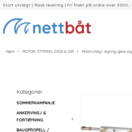
Stort utvalgt
|
Rask levering
|
Fri frakt på ordre over 3000,-
(inntil 30kg Vekt/volum)
Hjem
MOTOR, STYRING, GASS & GIR
Motorutstyr, styring, gass og
Kategorier
SOMMERKAMPANJE
ANKERVINSJ &
FORTØYNING
BAUGPROPELL /