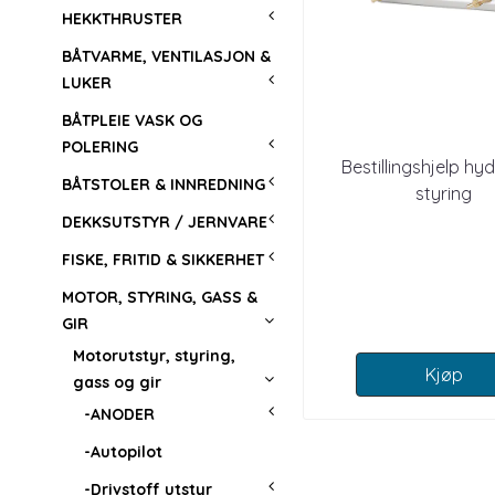
HEKKTHRUSTER
BÅTVARME, VENTILASJON &
LUKER
BÅTPLEIE VASK OG
POLERING
Bestillingshjelp hyd
BÅTSTOLER & INNREDNING
styring
DEKKSUTSTYR / JERNVARE
FISKE, FRITID & SIKKERHET
MOTOR, STYRING, GASS &
GIR
Motorutstyr, styring,
Kjøp
gass og gir
-ANODER
-Autopilot
-Drivstoff utstyr