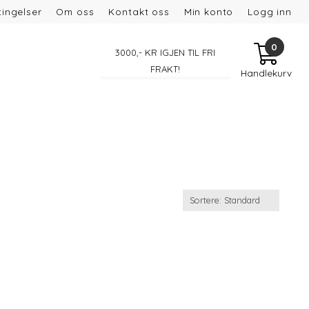
ingelser
Om oss
Kontakt oss
Min konto
Logg inn
0
3000
,- KR IGJEN TIL FRI
FRAKT!
Handlekurv