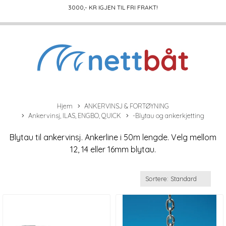
3000
,- KR IGJEN TIL FRI FRAKT!
Hjem
ANKERVINSJ & FORTØYNING
Ankervinsj, ILAS, ENGBO, QUICK
-Blytau og ankerkjetting
Blytau til ankervinsj. Ankerline i 50m lengde. Velg mellom
12, 14 eller 16mm blytau.