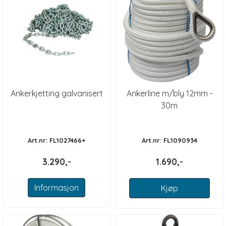
Ankerkjetting galvanisert
Ankerline m/bly 12mm -
30m
Art.nr: FL1027466+
Art.nr: FL1090934
3.290,-
1.690,-
Informasjon
Kjøp