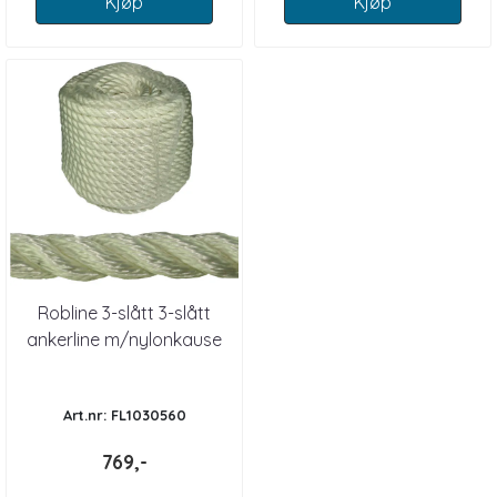
Kjøp
Kjøp
Robline 3-slått 3-slått
ankerline m/nylonkause
Art.nr: FL1030560
769,-