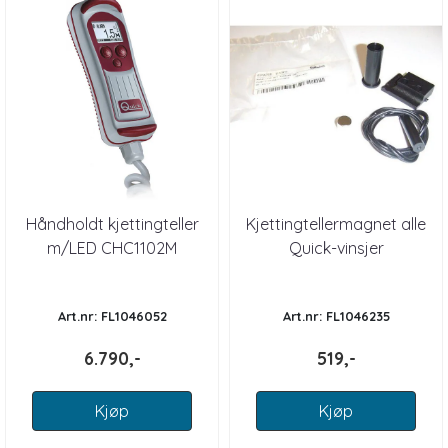
Håndholdt kjettingteller
Kjettingtellermagnet alle
m/LED CHC1102M
Quick-vinsjer
Art.nr: FL1046052
Art.nr: FL1046235
6.790,-
519,-
Kjøp
Kjøp