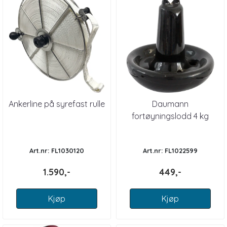
Ankerline på syrefast rulle
Daumann
fortøyningslodd 4 kg
Art.nr: FL1030120
Art.nr: FL1022599
1.590,-
449,-
Kjøp
Kjøp