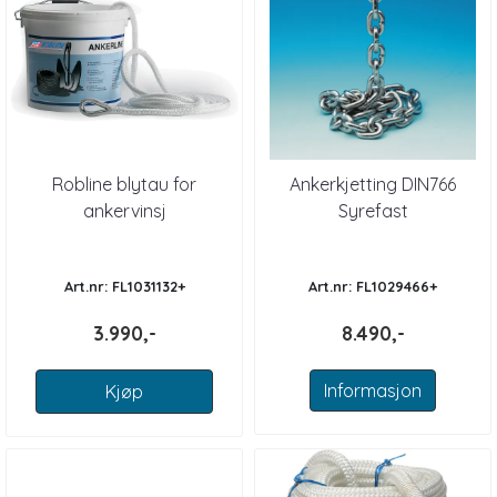
Robline blytau for
Ankerkjetting DIN766
ankervinsj
Syrefast
Art.nr: FL1031132+
Art.nr: FL1029466+
3.990,-
8.490,-
Informasjon
Kjøp