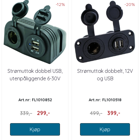
-12%
-20%
Strømuttak dobbel USB,
Strømuttak dobbelt, 12V
utenpåliggende 6-30V
og USB
Art.nr: FL1010852
Art.nr: FL1010518
299,-
399,-
339,-
499,-
Kjøp
Kjøp