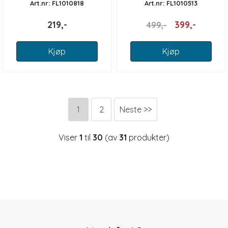
Art.nr: FL1010818
Art.nr: FL1010513
219,-
399,-
499,-
Kjøp
Kjøp
1
2
Neste >>
Viser
1
til
30
(av
31
produkter)