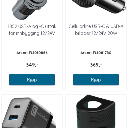
1852 USB-A og -C uttak
Cellularline USB-C & USB-A
for innbygging 12/24V
billader 12/24V 20W
Art.nr: FL1010866
Art.nr: FL1081780
349,-
369,-
Kjøp
Kjøp