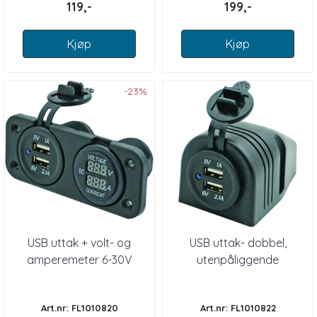
119,-
199,-
Kjøp
Kjøp
-23%
USB uttak + volt- og
USB uttak- dobbel,
amperemeter 6-30V
utenpåliggende
Art.nr: FL1010820
Art.nr: FL1010822