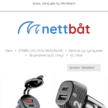
3000
,- KR IGJEN TIL FRI FRAKT!
Hjem
STRØM, LYS, LYD & NAVIGASJON
Elektrisk, lys, lyd og bilde
-Bryterpanel og EL.Utstyr
-EL-Uttak