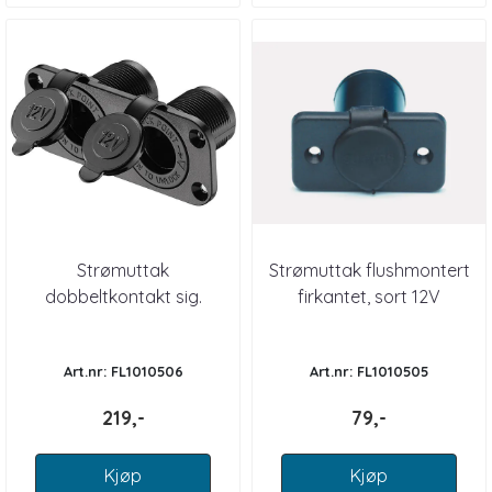
Strømuttak
Strømuttak flushmontert
dobbeltkontakt sig.
firkantet, sort 12V
tenner 12V
Art.nr: FL1010506
Art.nr: FL1010505
219,-
79,-
Kjøp
Kjøp