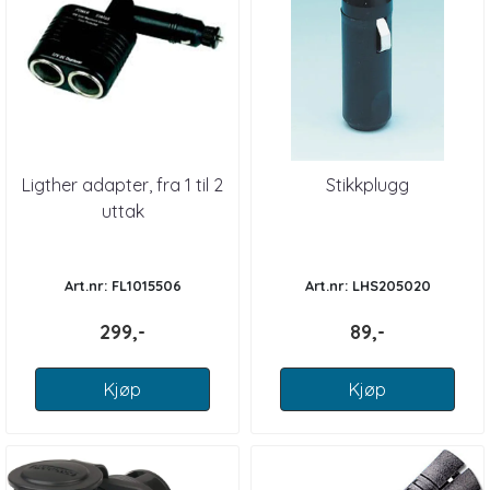
Ligther adapter, fra 1 til 2
Stikkplugg
uttak
Art.nr: FL1015506
Art.nr: LHS205020
299,-
89,-
Kjøp
Kjøp