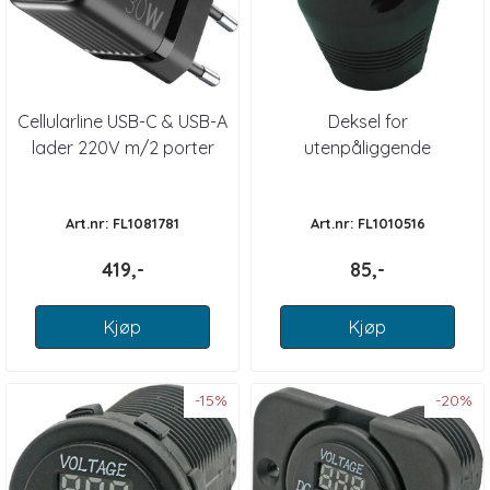
Cellularline USB-C & USB-A
Deksel for
lader 220V m/2 porter
utenpåliggende
30W+18W
montering, sort
Art.nr: FL1081781
Art.nr: FL1010516
419,-
85,-
Kjøp
Kjøp
-15%
-20%