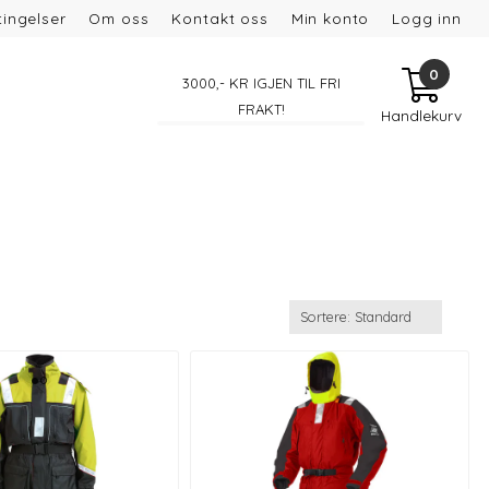
ingelser
Om oss
Kontakt oss
Min konto
Logg inn
0
3000
,- KR IGJEN TIL FRI
FRAKT!
Handlekurv