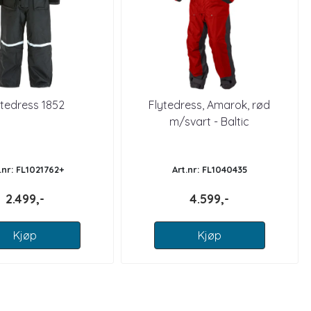
ytedress 1852
Flytedress, Amarok, rød
m/svart - Baltic
.nr: FL1021762+
Art.nr: FL1040435
2.499,-
4.599,-
Kjøp
Kjøp