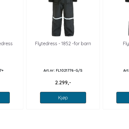
edress
Flytedress - 1852 -for barn
Fl
7+
Art.nr: FL1021776-G/S
Art
2.299,-
Kjøp