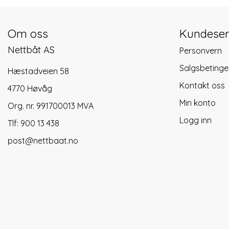
Om oss
Kundeser
Nettbåt AS
Personvern
Salgsbetinge
Hæstadveien 58
Kontakt oss
4770 Høvåg
Min konto
Org. nr. 991700013 MVA
Logg inn
Tlf:
900 13 438
post@nettbaat.no