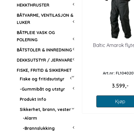
HEKKTHRUSTER
BÅTVARME, VENTILASJON &
LUKER
BÅTPLEIE VASK OG
POLERING
Baltic Amarok flyt
BÅTSTOLER & INNREDNING
DEKKSUTSTYR / JERNVARE
FISKE, FRITID & SIKKERHET
Art.nr: FL104020
Fiske og fritidsutstyr
3.599,-
-Gummibåt og utstyr
Produkt Info
Kjøp
Sikkerhet, brann, vester
-Alarm
-Brannslukking