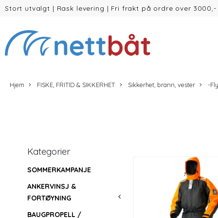
Stort utvalgt
|
Rask levering
|
Fri frakt på ordre over 3000,-
(inntil 30kg Vekt/volum)
Hjem
FISKE, FRITID & SIKKERHET
Sikkerhet, brann, vester
-Fl
Kategorier
SOMMERKAMPANJE
ANKERVINSJ &
FORTØYNING
BAUGPROPELL /