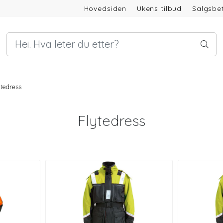
Hovedsiden
Ukens tilbud
Salgsbet
ytedress
Flytedress