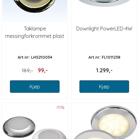
Taklampe
Downlight PowerLED-4W
messingforkrommet plast
Art.nr: LHS210054
Art.nr: FL1011238
99,-
1.299,-
189,-
Kjøp
Kjøp
-11%