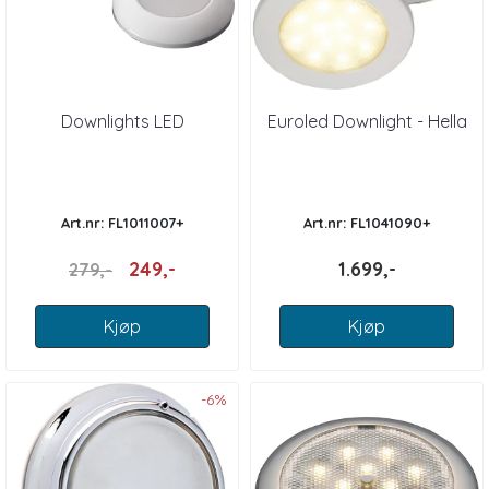
Downlights LED
Euroled Downlight - Hella
Art.nr: FL1011007+
Art.nr: FL1041090+
249,-
1.699,-
279,-
Kjøp
Kjøp
-6%