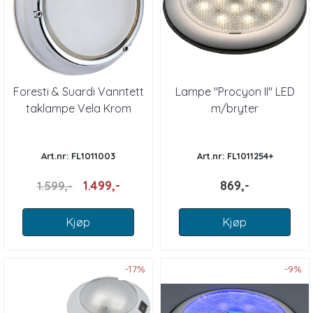
Foresti & Suardi Vanntett
Lampe "Procyon II" LED
taklampe Vela Krom
m/bryter
Art.nr: FL1011003
Art.nr: FL1011254+
1.499,-
869,-
1.599,-
Kjøp
Kjøp
-17%
-9%