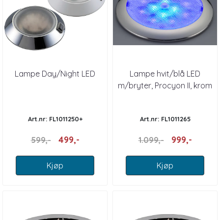
Lampe Day/Night LED
Lampe hvit/blå LED
m/bryter, Procyon II, krom
Art.nr: FL1011250+
Art.nr: FL1011265
499,-
999,-
599,-
1.099,-
Kjøp
Kjøp