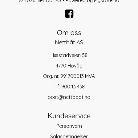
© 2026 Nettbåt AS - Powered by
Mystore.no
Om oss
Nettbåt AS
Hæstadveien 58
4770 Høvåg
Org. nr. 991700013 MVA
Tlf:
900 13 438
post@nettbaat.no
Kundeservice
Personvern
Salgsbetingelser