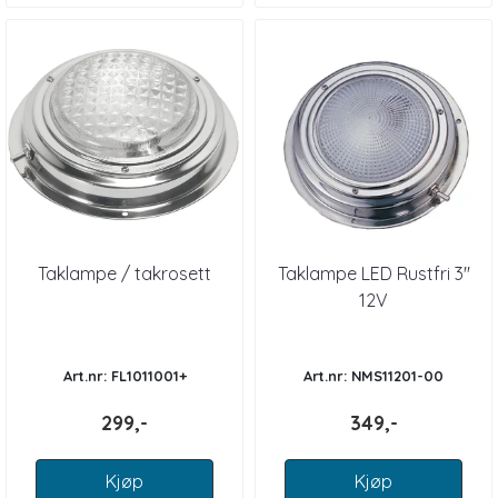
Taklampe / takrosett
Taklampe LED Rustfri 3''
12V
Art.nr: FL1011001+
Art.nr: NMS11201-00
299,-
349,-
Kjøp
Kjøp