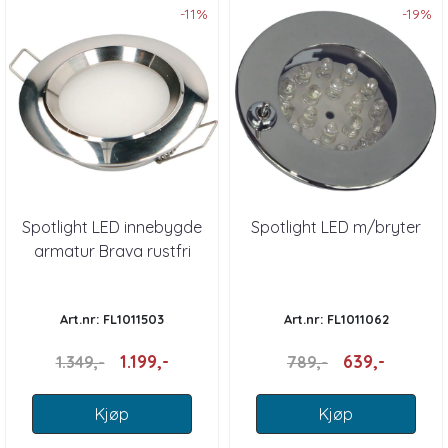
-11%
-19%
Spotlight LED innebygde
Spotlight LED m/bryter
armatur Brava rustfri
Art.nr: FL1011503
Art.nr: FL1011062
1.199,-
639,-
1.349,-
789,-
Kjøp
Kjøp