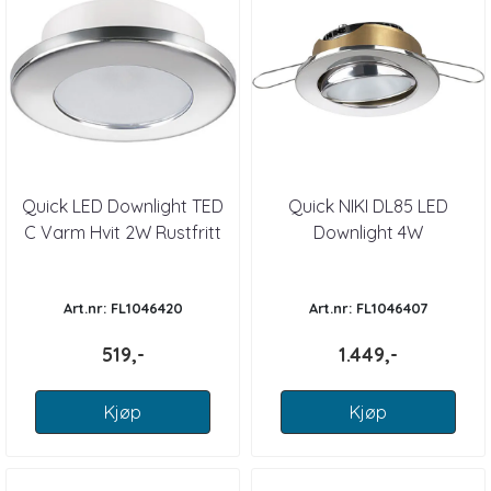
Quick LED Downlight TED
Quick NIKI DL85 LED
C Varm Hvit 2W Rustfritt
Downlight 4W
IP66
Art.nr: FL1046420
Art.nr: FL1046407
519,-
1.449,-
Kjøp
Kjøp