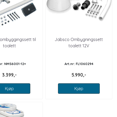
k ombyggingssett til
Jabsco Ombygningssett
toalett
toalett 12V
nr: NMS6001-12+
Art.nr: FL1060294
3.399,-
5.990,-
Kjøp
Kjøp