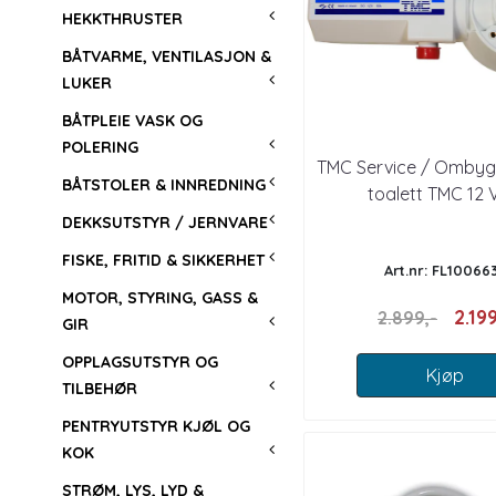
HEKKTHRUSTER
BÅTVARME, VENTILASJON &
LUKER
BÅTPLEIE VASK OG
POLERING
TMC Service / Ombyg
BÅTSTOLER & INNREDNING
toalett TMC 12 
DEKKSUTSTYR / JERNVARE
FISKE, FRITID & SIKKERHET
Art.nr: FL10066
MOTOR, STYRING, GASS &
2.199
2.899,-
GIR
OPPLAGSUTSTYR OG
Kjøp
TILBEHØR
PENTRYUTSTYR KJØL OG
KOK
STRØM, LYS, LYD &