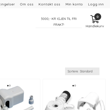
ingelser
Om oss
Kontakt oss
Min konto
Logg inn
0
3000
,- KR IGJEN TIL FRI
FRAKT!
Handlekurv