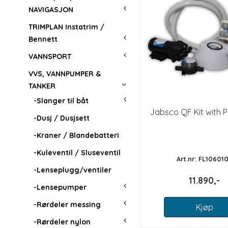
NAVIGASJON
TRIMPLAN Instatrim /
Bennett
VANNSPORT
VVS, VANNPUMPER &
TANKER
-Slanger til båt
Jabsco QF Kit with 
-Dusj / Dusjsett
-Kraner / Blandebatteri
-Kuleventil / Sluseventil
Art.nr: FL10601
-Lenseplugg/ventiler
11.890,-
-Lensepumper
-Rørdeler messing
Kjøp
-Rørdeler nylon