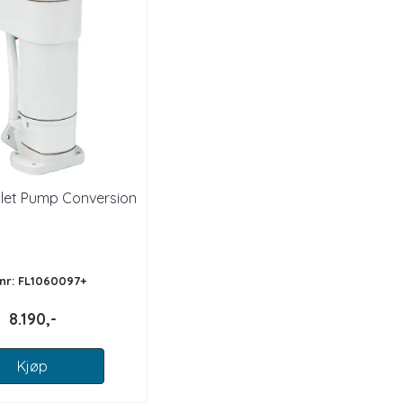
ilet Pump Conversion
.nr: FL1060097+
8.190,-
Kjøp