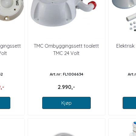
gingssett
TMC Ombyggingssett toalett
Elektris
Volt
TMC 24 Volt
32
Art.nr: FL1006634
Art.
,-
2.990,-
Kjøp