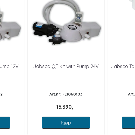
Pump 12V
Jabsco QF Kit with Pump 24V
Jabsco To
02
Art.nr: FL1060103
Art
15.390,-
Kjøp