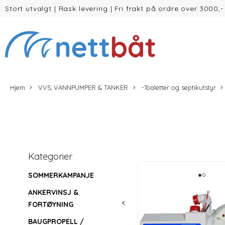
Stort utvalgt
|
Rask levering
|
Fri frakt på ordre over 3000,-
(inntil 30kg Vekt/volum)
Hjem
VVS, VANNPUMPER & TANKER
-Toaletter og septikutstyr
Kategorier
SOMMERKAMPANJE
ANKERVINSJ &
FORTØYNING
BAUGPROPELL /