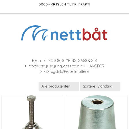
3000
,- KR IGJEN TIL FRI FRAKT!
Hjem
MOTOR, STYRING, GASS & GIR
Motorutstyr, styring, gass og gir
-ANODER
-Skrogsink/Propellmuttere