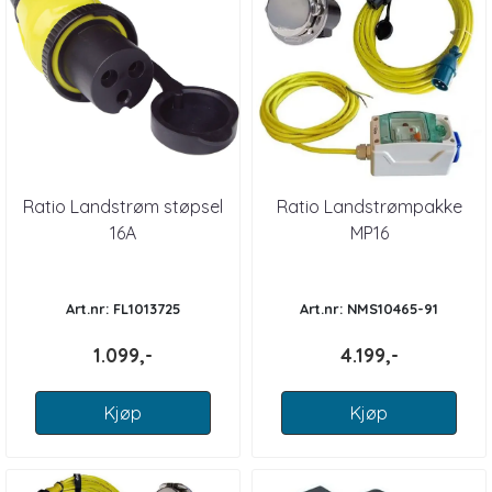
Ratio Landstrøm støpsel
Ratio Landstrømpakke
16A
MP16
Art.nr: FL1013725
Art.nr: NMS10465-91
1.099,-
4.199,-
Kjøp
Kjøp