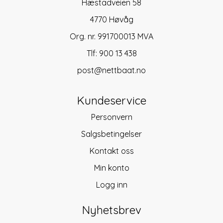
Hæstadveien 58
4770 Høvåg
Org. nr. 991700013 MVA
Tlf:
900 13 438
post@nettbaat.no
Kundeservice
Personvern
Salgsbetingelser
Kontakt oss
Min konto
Logg inn
Nyhetsbrev