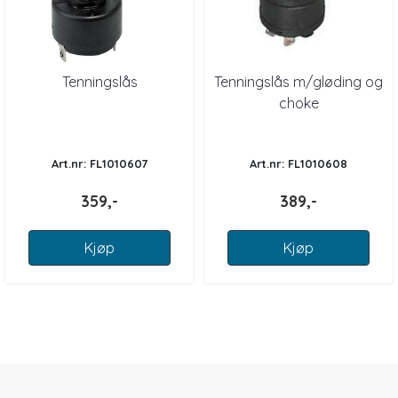
Tenningslås
Tenningslås m/gløding og
choke
Art.nr: FL1010607
Art.nr: FL1010608
359,-
389,-
Kjøp
Kjøp