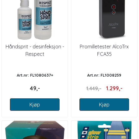
Håndsprit - desinfeksjon -
Promilletester AlcoTrx
Respect
FCA35
Art.nr: FL1080637+
Art.nr: FL1008259
49,-
1.299,-
1.449,-
Kjøp
Kjøp