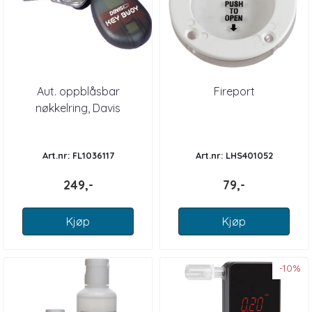
Aut. oppblåsbar
Fireport
nøkkelring, Davis
Art.nr: FL1036117
Art.nr: LHS401052
249,-
79,-
Kjøp
Kjøp
-10%