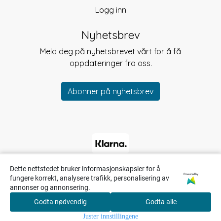
Logg inn
Nyhetsbrev
Meld deg på nyhetsbrevet vårt for å få
oppdateringer fra oss.
Abonner på nyhetsbrev
Dette nettstedet bruker informasjonskapsler for å
Powered by
fungere korrekt, analysere trafikk, personalisering av
annonser og annonsering.
Godta nødvendig
Godta alle
0
Juster innstillingene
Hjem
Meny
Søk
Konto
Handlekurv