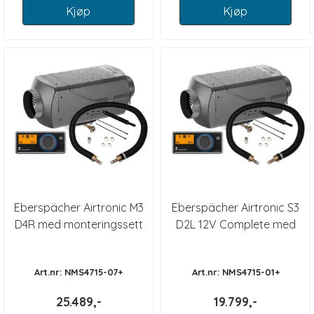
Kjøp
Kjøp
Eberspächer Airtronic M3
Eberspächer Airtronic S3
D4R med monteringssett
D2L 12V Complete med
- 4kW og EasyStart Pro
Easypro panel
Art.nr: NMS4715-07+
Art.nr: NMS4715-01+
25.489,-
19.799,-