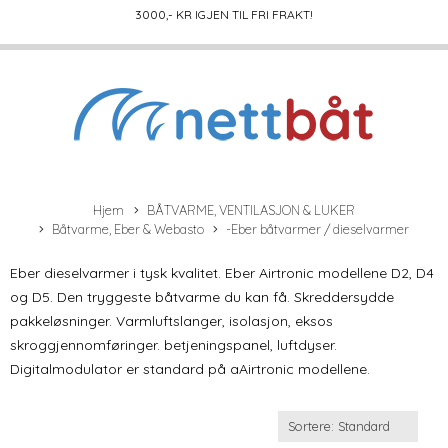
3000
,- KR IGJEN TIL FRI FRAKT!
Hjem
BÅTVARME, VENTILASJON & LUKER
Båtvarme, Eber & Webasto
-Eber båtvarmer / dieselvarmer
Eber dieselvarmer i tysk kvalitet. Eber Airtronic modellene D2, D4
og D5. Den tryggeste båtvarme du kan få. Skreddersydde
pakkeløsninger. Varmluftslanger, isolasjon, eksos
skroggjennomføringer. betjeningspanel, luftdyser.
Digitalmodulator er standard på aAirtronic modellene.