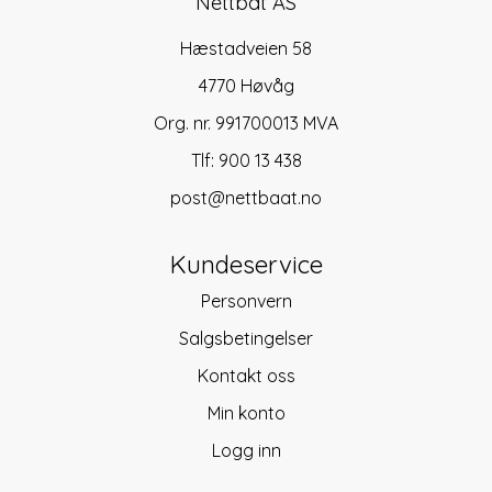
Nettbåt AS
Hæstadveien 58
4770 Høvåg
Org. nr. 991700013 MVA
Tlf:
900 13 438
post@nettbaat.no
Kundeservice
Personvern
Salgsbetingelser
Kontakt oss
Min konto
Logg inn