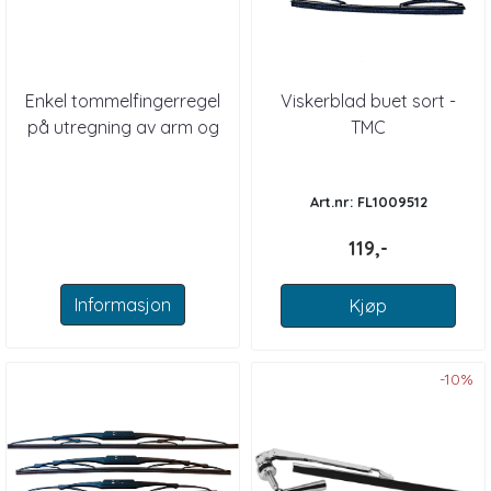
Enkel tommelfingerregel
Viskerblad buet sort -
på utregning av arm og
TMC
viskerblad.
Art.nr: FL1009512
119,-
Informasjon
Kjøp
-10%