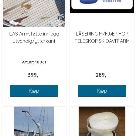
ILAS Armstøtte innlegg
LÅSERING M/FJÆR FOR
utvendig/ytterkant
TELESKOPISK DAVIT ARM
Art.nr: 10061
399,-
289,-
Kjøp
Kjøp