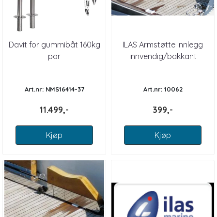
Davit for gummibåt 160kg
ILAS Armstøtte innlegg
par
innvendig/bakkant
Art.nr: NMS16414-37
Art.nr: 10062
11.499,-
399,-
Kjøp
Kjøp