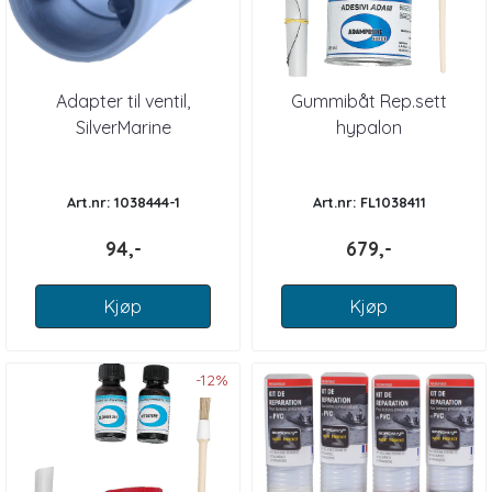
Adapter til ventil,
Gummibåt Rep.sett
SilverMarine
hypalon
Art.nr: 1038444-1
Art.nr: FL1038411
94,-
679,-
Kjøp
Kjøp
-12%