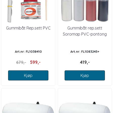
Gummibåt Rep.sett PVC
Gummibåt rep.sett
Soromap PVC-pontong
Art.nr: FL1038410
Art.nr: FL1083245+
599,-
419,-
679,-
Kjøp
Kjøp