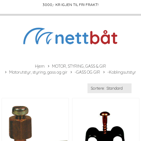
3000
,- KR IGJEN TIL FRI FRAKT!
Hjem
MOTOR, STYRING, GASS & GIR
Motorutstyr, styring, gass og gir
-GASS OG GIR
-Koblingsutstyr