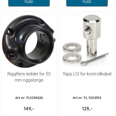
Kjøp
Kjøp
Riggflens leddet for 50
Tapp L12 for kontrollkabel
mm riggslange
Art.nr: FL1034226
Art.nr: FL 1002512
149,-
129,-