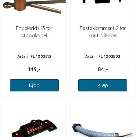
Endeledd L13 for
Festeklammer L2 for
stoppkabel
kontrollkabel
Art.nr: FL 1002513
Art.nr: FL 1002502
149,-
84,-
Kjøp
Kjøp