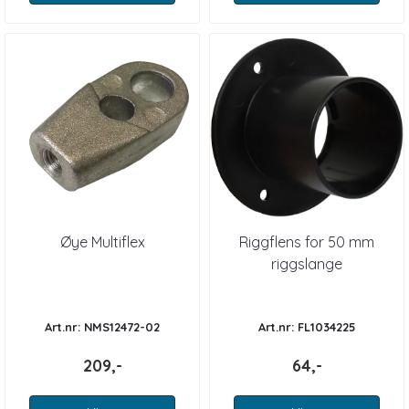
Øye Multiflex
Riggflens for 50 mm
riggslange
Art.nr: NMS12472-02
Art.nr: FL1034225
209,-
64,-