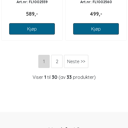
Art.nr: FL1002559
Art.nr: FL1002560
589,-
499,-
Kjøp
Kjøp
1
2
Neste >>
Viser
1
til
30
(av
33
produkter)