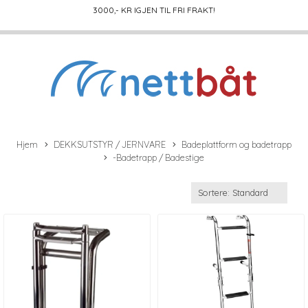
3000
,- KR IGJEN TIL FRI FRAKT!
Hjem
DEKKSUTSTYR / JERNVARE
Badeplattform og badetrapp
-Badetrapp / Badestige