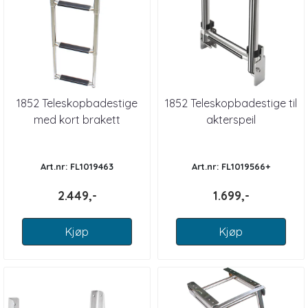
1852 Teleskopbadestige
1852 Teleskopbadestige til
med kort brakett
akterspeil
Art.nr: FL1019463
Art.nr: FL1019566+
2.449,-
1.699,-
Kjøp
Kjøp