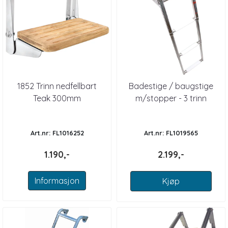
1852 Trinn nedfellbart
Badestige / baugstige
Teak 300mm
m/stopper - 3 trinn
Art.nr: FL1016252
Art.nr: FL1019565
1.190,-
2.199,-
Informasjon
Kjøp