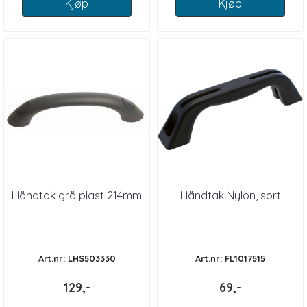
Kjøp
Kjøp
Håndtak grå plast 214mm
Håndtak Nylon, sort
Art.nr: LHS503330
Art.nr: FL1017515
129,-
69,-