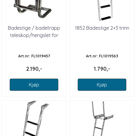
Badestige / badetrapp
1852 Badestige 2+3 trinn
teleskop/hengslet for
akterspeil, 4 tri...
Art.nr: FL1019457
Art.nr: FL1019563
2.190,-
1.790,-
Kjøp
Kjøp