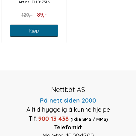
Art.nr: FL1017516
89,-
129,-
Kjøp
Nettbåt AS
På nett siden 2000
Alltid hyggelig å kunne hjelpe
Tlf.
900 13 438
(ikke SMS / MMS)
Telefontid:
Man-tor 10.00-15.00