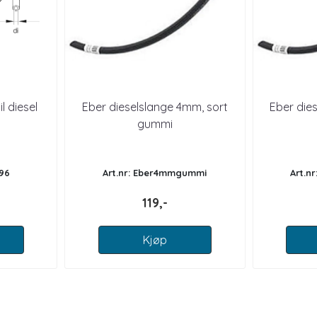
l diesel
Eber dieselslange 4mm, sort
Eber die
gummi
-96
Art.nr: Eber4mmgummi
Art.n
119,-
Kjøp