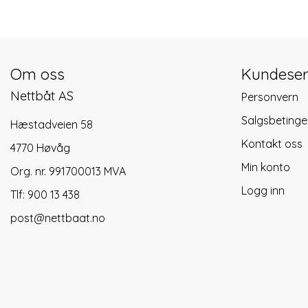
Om oss
Kundeser
Nettbåt AS
Personvern
Salgsbetinge
Hæstadveien 58
Kontakt oss
4770 Høvåg
Min konto
Org. nr. 991700013 MVA
Logg inn
Tlf:
900 13 438
post@nettbaat.no