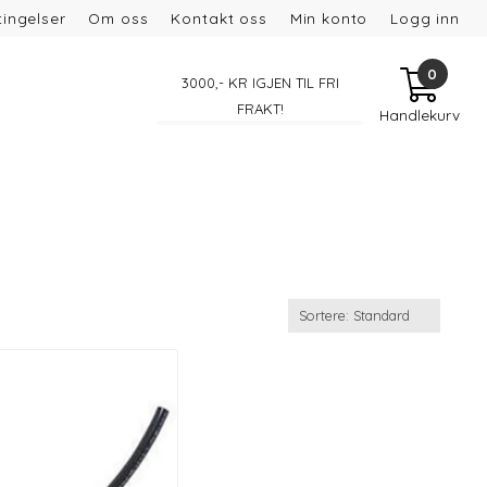
ingelser
Om oss
Kontakt oss
Min konto
Logg inn
0
3000
,- KR IGJEN TIL FRI
FRAKT!
Handlekurv