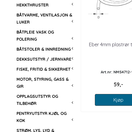
HEKKTHRUSTER
BÅTVARME, VENTILASJON &
LUKER
BÅTPLEIE VASK OG
POLERING
Eber 4mm plastrør ti
BÅTSTOLER & INNREDNING
DEKKSUTSTYR / JERNVARE
FISKE, FRITID & SIKKERHET
Art.nr: NMS4712
MOTOR, STYRING, GASS &
59,-
GIR
OPPLAGSUTSTYR OG
Kjøp
TILBEHØR
PENTRYUTSTYR KJØL OG
KOK
STRØM, LYS, LYD &