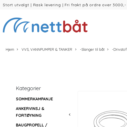
Stort utvalgt
|
Rask levering
|
Fri frakt på ordre over 3000,-
(inntil 30kg Vekt/volum)
Hjem
VVS, VANNPUMPER & TANKER
-Slanger til båt
-Drivstof
Kategorier
SOMMERKAMPANJE
ANKERVINSJ &
FORTØYNING
BAUGPROPELL /