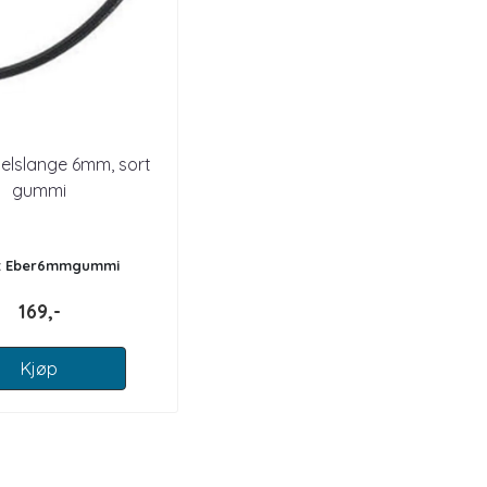
selslange 6mm, sort
gummi
r: Eber6mmgummi
169,-
Kjøp