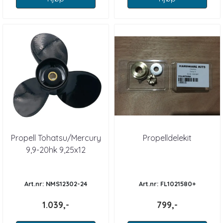
Propell Tohatsu/Mercury
Propelldelekit
9,9-20hk 9,25x12
Art.nr: NMS12302-24
Art.nr: FL1021580+
1.039,-
799,-