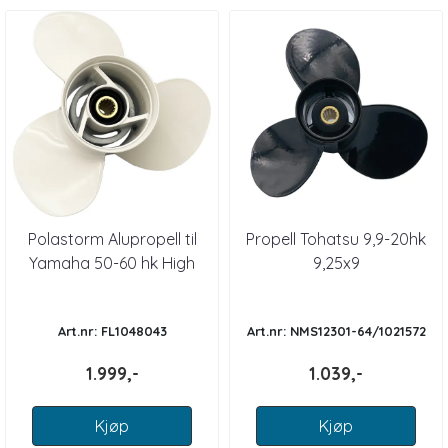
Polastorm Alupropell til
Propell Tohatsu 9,9-20hk
Yamaha 50-60 hk High
9,25x9
Thrust
Art.nr: FL1048043
Art.nr: NMS12301-64/1021572
1.999,-
1.039,-
Kjøp
Kjøp