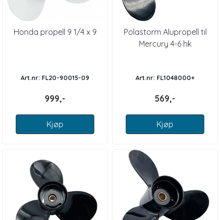
Honda propell 9 1/4 x 9
Polastorm Alupropell til
Mercury 4-6 hk
Art.nr: FL20-90015-09
Art.nr: FL1048000+
999,-
569,-
Kjøp
Kjøp