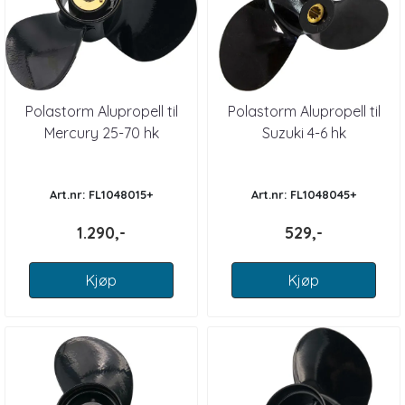
Polastorm Alupropell til
Polastorm Alupropell til
Mercury 25-70 hk
Suzuki 4-6 hk
Art.nr: FL1048015+
Art.nr: FL1048045+
1.290,-
529,-
Kjøp
Kjøp