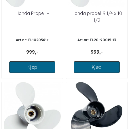
Honda Propell +
Honda propell 9 1/4 x 10
1/2
Art.nr: FL1020561+
Art.nr: FL20-90015-13
999,-
999,-
Kjøp
Kjøp