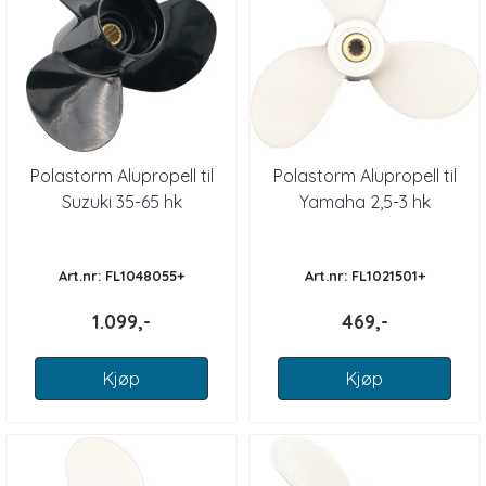
Polastorm Alupropell til
Polastorm Alupropell til
Suzuki 35-65 hk
Yamaha 2,5-3 hk
Art.nr: FL1048055+
Art.nr: FL1021501+
1.099,-
469,-
Kjøp
Kjøp